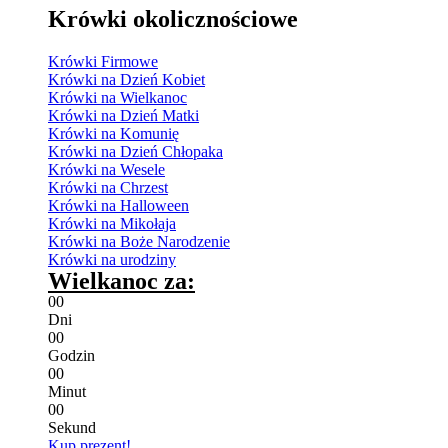
Krówki okolicznościowe
Krówki Firmowe
Krówki na Dzień Kobiet
Krówki na Wielkanoc
Krówki na Dzień Matki
Krówki na Komunię
Krówki na Dzień Chłopaka
Krówki na Wesele
Krówki na Chrzest
Krówki na Halloween
Krówki na Mikołaja
Krówki na Boże Narodzenie
Krówki na urodziny
Wielkanoc za:
0
0
Dni
0
0
Godzin
0
0
Minut
0
0
Sekund
Kup prezent!