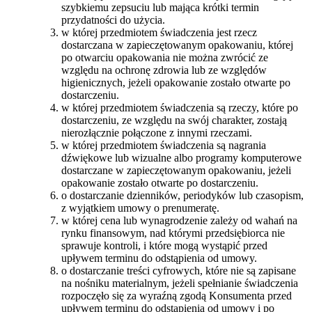
szybkiemu zepsuciu lub mająca krótki termin
przydatności do użycia.
w której przedmiotem świadczenia jest rzecz
dostarczana w zapieczętowanym opakowaniu, której
po otwarciu opakowania nie można zwrócić ze
względu na ochronę zdrowia lub ze względów
higienicznych, jeżeli opakowanie zostało otwarte po
dostarczeniu.
w której przedmiotem świadczenia są rzeczy, które po
dostarczeniu, ze względu na swój charakter, zostają
nierozłącznie połączone z innymi rzeczami.
w której przedmiotem świadczenia są nagrania
dźwiękowe lub wizualne albo programy komputerowe
dostarczane w zapieczętowanym opakowaniu, jeżeli
opakowanie zostało otwarte po dostarczeniu.
o dostarczanie dzienników, periodyków lub czasopism,
z wyjątkiem umowy o prenumeratę.
w której cena lub wynagrodzenie zależy od wahań na
rynku finansowym, nad którymi przedsiębiorca nie
sprawuje kontroli, i które mogą wystąpić przed
upływem terminu do odstąpienia od umowy.
o dostarczanie treści cyfrowych, które nie są zapisane
na nośniku materialnym, jeżeli spełnianie świadczenia
rozpoczęło się za wyraźną zgodą Konsumenta przed
upływem terminu do odstąpienia od umowy i po