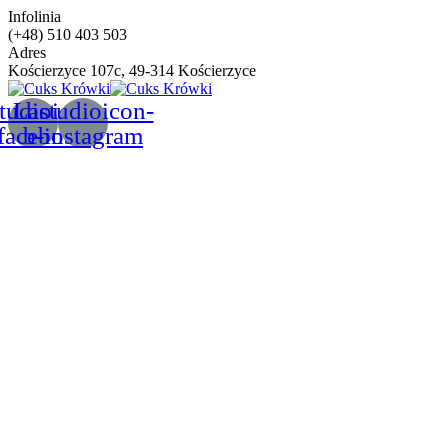
Infolinia
(+48) 510 403 503
Adres
Kościerzyce 107c, 49-314 Kościerzyce
tudioicon-
Lastudioicon-
facebook
b-instagram