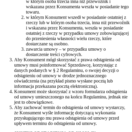
w którym osoba trzecia inna niż przewoźnik i
wskazana przez Konsumenta weszła w posiadanie tego
towaru.
w którym Konsument wszedł w posiadanie ostatniej z
rzeczy lub w którym osoba trzecia, inna niż przewoźnik
i wskazana przez Konsumenta, weszła w posiadanie
ostatniej z rzeczy w przypadku umowy zobowiązującej
do przeniesienia własności wielu rzeczy, które
dostarczane są osobno.
zawarcia umowy – w przypadku umowy o
dostarczenie treści cyfrowych.
Aby Konsument mógł skorzystać z prawa odstąpienia od
umowy musi poinformować Sprzedawcę, korzystając z
danych podanych w § 2 Regulaminu, o swojej decyzji o
odstąpieniu od umowy w drodze jednoznacznego
oświadczenia (na przykład pismo wysłane pocztą lub
informacja przekazana pocztą elektroniczną).
Konsument może skorzystać z wzoru formularza odstąpienia
od umowy umieszczonego na końcu Regulaminu, jednak nie
jest to obowiązkowe.
Aby zachować termin do odstąpienia od umowy wystarczy,
że Konsument wyśle informację dotyczącą wykonania
przysługującego mu prawa odstąpienia od umowy przed
upływem terminu do odstąpienia od umowy.