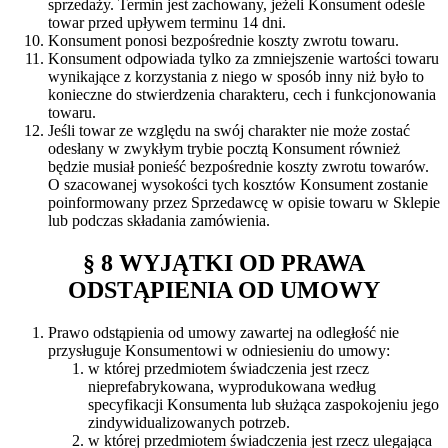
sprzedaży. Termin jest zachowany, jeżeli Konsument odeśle
towar przed upływem terminu 14 dni.
Konsument ponosi bezpośrednie koszty zwrotu towaru.
Konsument odpowiada tylko za zmniejszenie wartości towaru
wynikające z korzystania z niego w sposób inny niż było to
konieczne do stwierdzenia charakteru, cech i funkcjonowania
towaru.
Jeśli towar ze względu na swój charakter nie może zostać
odesłany w zwykłym trybie pocztą Konsument również
będzie musiał ponieść bezpośrednie koszty zwrotu towarów.
O szacowanej wysokości tych kosztów Konsument zostanie
poinformowany przez Sprzedawcę w opisie towaru w Sklepie
lub podczas składania zamówienia.
§ 8 WYJĄTKI OD PRAWA
ODSTĄPIENIA OD UMOWY
Prawo odstąpienia od umowy zawartej na odległość nie
przysługuje Konsumentowi w odniesieniu do umowy:
w której przedmiotem świadczenia jest rzecz
nieprefabrykowana, wyprodukowana według
specyfikacji Konsumenta lub służąca zaspokojeniu jego
zindywidualizowanych potrzeb.
w której przedmiotem świadczenia jest rzecz ulegająca