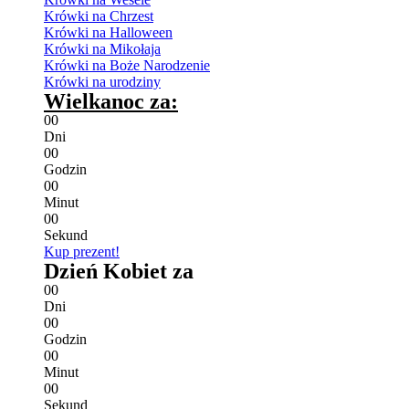
Krówki na Chrzest
Krówki na Halloween
Krówki na Mikołaja
Krówki na Boże Narodzenie
Krówki na urodziny
Wielkanoc za:
0
0
Dni
0
0
Godzin
0
0
Minut
0
0
Sekund
Kup prezent!
Dzień Kobiet za
0
0
Dni
0
0
Godzin
0
0
Minut
0
0
Sekund