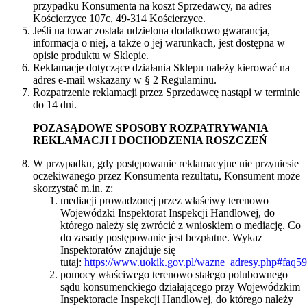
przypadku Konsumenta na koszt Sprzedawcy, na adres
Kościerzyce 107c, 49-314 Kościerzyce.
Jeśli na towar została udzielona dodatkowo gwarancja,
informacja o niej, a także o jej warunkach, jest dostępna w
opisie produktu w Sklepie.
Reklamacje dotyczące działania Sklepu należy kierować na
adres e-mail wskazany w § 2 Regulaminu.
Rozpatrzenie reklamacji przez Sprzedawcę nastąpi w terminie
do 14 dni.
POZASĄDOWE SPOSOBY ROZPATRYWANIA
REKLAMACJI I DOCHODZENIA ROSZCZEŃ
W przypadku, gdy postępowanie reklamacyjne nie przyniesie
oczekiwanego przez Konsumenta rezultatu, Konsument może
skorzystać m.in. z:
mediacji prowadzonej przez właściwy terenowo
Wojewódzki Inspektorat Inspekcji Handlowej, do
którego należy się zwrócić z wnioskiem o mediację. Co
do zasady postępowanie jest bezpłatne. Wykaz
Inspektoratów znajduje się
tutaj:
https://www.uokik.gov.pl/wazne_adresy.php#faq5
pomocy właściwego terenowo stałego polubownego
sądu konsumenckiego działającego przy Wojewódzkim
Inspektoracie Inspekcji Handlowej, do którego należy