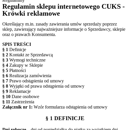
Regulaminy
Regulamin sklepu internetowego CUKS -
Krówki reklamowe
Określający m.in. zasady zawierania umów sprzedaży poprzez
sklep, zawierający najważniejsze informacje o Sprzedawcy, sklepie
oraz o prawach Konsumenta.
SPIS TREŚCI
§ 1
Definicje
§ 2
Kontakt ze Sprzedawcą
§ 3
Wymogi techniczne
§ 4
Zakupy w Sklepie
§ 5
Płatności
§ 6
Realizacja zamówienia
§ 7
Prawo odstąpienia od umowy
§ 8
Wyjątki od prawa odstąpienia od umowy
§ 9
Reklamacje
§ 10
Dane osobowe
§ 11
Zastrzeżenia
Załącznik nr 1:
Wzór formularza odstąpienia od umowy
§ 1 DEFINICJE
Dni robocze
– dni od poniedziałku do piątku za wyjątkiem dni