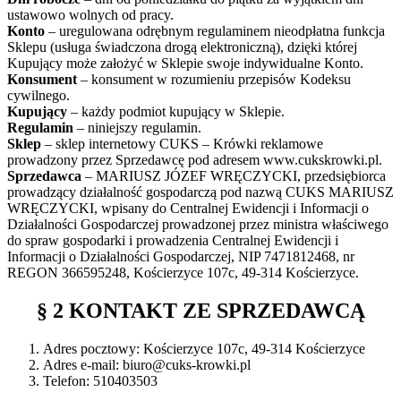
ustawowo wolnych od pracy.
Konto
– uregulowana odrębnym regulaminem nieodpłatna funkcja
Sklepu (usługa świadczona drogą elektroniczną), dzięki której
Kupujący może założyć w Sklepie swoje indywidualne Konto.
Konsument
– konsument w rozumieniu przepisów Kodeksu
cywilnego.
Kupujący
– każdy podmiot kupujący w Sklepie.
Regulamin
– niniejszy regulamin.
Sklep
– sklep internetowy CUKS – Krówki reklamowe
prowadzony przez Sprzedawcę pod adresem www.cukskrowki.pl.
Sprzedawca
– MARIUSZ JÓZEF WRĘCZYCKI, przedsiębiorca
prowadzący działalność gospodarczą pod nazwą CUKS MARIUSZ
WRĘCZYCKI, wpisany do Centralnej Ewidencji i Informacji o
Działalności Gospodarczej prowadzonej przez ministra właściwego
do spraw gospodarki i prowadzenia Centralnej Ewidencji i
Informacji o Działalności Gospodarczej, NIP 7471812468, nr
REGON 366595248, Kościerzyce 107c, 49-314 Kościerzyce.
§ 2 KONTAKT ZE SPRZEDAWCĄ
Adres pocztowy: Kościerzyce 107c, 49-314 Kościerzyce
Adres e-mail: biuro@cuks-krowki.pl
Telefon: 510403503