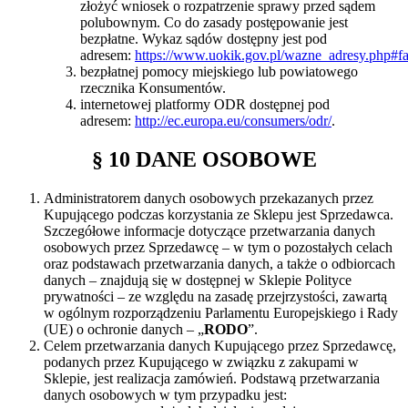
złożyć wniosek o rozpatrzenie sprawy przed sądem
polubownym. Co do zasady postępowanie jest
bezpłatne. Wykaz sądów dostępny jest pod
adresem:
https://www.uokik.gov.pl/wazne_adresy.php#f
bezpłatnej pomocy miejskiego lub powiatowego
rzecznika Konsumentów.
internetowej platformy ODR dostępnej pod
adresem:
http://ec.europa.eu/consumers/odr/
.
§ 10 DANE OSOBOWE
Administratorem danych osobowych przekazanych przez
Kupującego podczas korzystania ze Sklepu jest Sprzedawca.
Szczegółowe informacje dotyczące przetwarzania danych
osobowych przez Sprzedawcę – w tym o pozostałych celach
oraz podstawach przetwarzania danych, a także o odbiorcach
danych – znajdują się w dostępnej w Sklepie Polityce
prywatności – ze względu na zasadę przejrzystości, zawartą
w ogólnym rozporządzeniu Parlamentu Europejskiego i Rady
(UE) o ochronie danych – „
RODO
”.
Celem przetwarzania danych Kupującego przez Sprzedawcę,
podanych przez Kupującego w związku z zakupami w
Sklepie, jest realizacja zamówień. Podstawą przetwarzania
danych osobowych w tym przypadku jest: