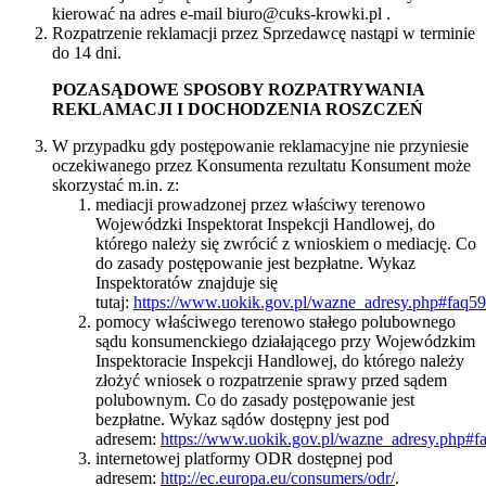
kierować na adres e-mail biuro@cuks-krowki.pl .
Rozpatrzenie reklamacji przez Sprzedawcę nastąpi w terminie
do 14 dni.
POZASĄDOWE SPOSOBY ROZPATRYWANIA
REKLAMACJI I DOCHODZENIA ROSZCZEŃ
W przypadku gdy postępowanie reklamacyjne nie przyniesie
oczekiwanego przez Konsumenta rezultatu Konsument może
skorzystać m.in. z:
mediacji prowadzonej przez właściwy terenowo
Wojewódzki Inspektorat Inspekcji Handlowej, do
którego należy się zwrócić z wnioskiem o mediację. Co
do zasady postępowanie jest bezpłatne. Wykaz
Inspektoratów znajduje się
tutaj:
https://www.uokik.gov.pl/wazne_adresy.php#faq5
pomocy właściwego terenowo stałego polubownego
sądu konsumenckiego działającego przy Wojewódzkim
Inspektoracie Inspekcji Handlowej, do którego należy
złożyć wniosek o rozpatrzenie sprawy przed sądem
polubownym. Co do zasady postępowanie jest
bezpłatne. Wykaz sądów dostępny jest pod
adresem:
https://www.uokik.gov.pl/wazne_adresy.php#f
internetowej platformy ODR dostępnej pod
adresem:
http://ec.europa.eu/consumers/odr/
.