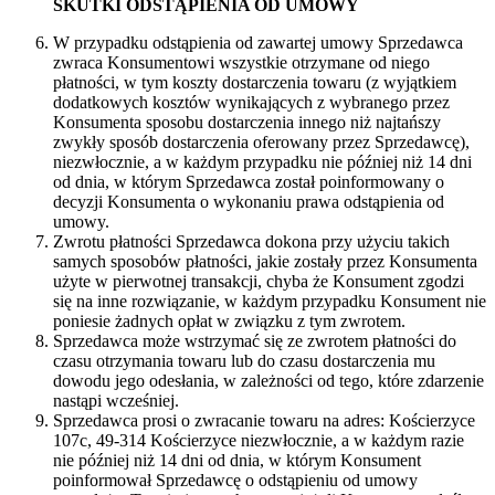
SKUTKI ODSTĄPIENIA OD UMOWY
W przypadku odstąpienia od zawartej umowy Sprzedawca
zwraca Konsumentowi wszystkie otrzymane od niego
płatności, w tym koszty dostarczenia towaru (z wyjątkiem
dodatkowych kosztów wynikających z wybranego przez
Konsumenta sposobu dostarczenia innego niż najtańszy
zwykły sposób dostarczenia oferowany przez Sprzedawcę),
niezwłocznie, a w każdym przypadku nie później niż 14 dni
od dnia, w którym Sprzedawca został poinformowany o
decyzji Konsumenta o wykonaniu prawa odstąpienia od
umowy.
Zwrotu płatności Sprzedawca dokona przy użyciu takich
samych sposobów płatności, jakie zostały przez Konsumenta
użyte w pierwotnej transakcji, chyba że Konsument zgodzi
się na inne rozwiązanie, w każdym przypadku Konsument nie
poniesie żadnych opłat w związku z tym zwrotem.
Sprzedawca może wstrzymać się ze zwrotem płatności do
czasu otrzymania towaru lub do czasu dostarczenia mu
dowodu jego odesłania, w zależności od tego, które zdarzenie
nastąpi wcześniej.
Sprzedawca prosi o zwracanie towaru na adres: Kościerzyce
107c, 49-314 Kościerzyce niezwłocznie, a w każdym razie
nie później niż 14 dni od dnia, w którym Konsument
poinformował Sprzedawcę o odstąpieniu od umowy