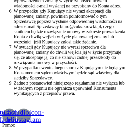
wprowadzeniem zmiany w życie za pośrednictwem
wiadomości e-mail wysłanej na przypisany do Konta adres.
W przypadku gdy Kupujący nie wyrazi akceptacji dla
planowanej zmiany, powinien poinformować o tym
Sprzedawcę poprzez wysłanie odpowiedniej wiadomości na
adres e-mail Sprzedawcy biuro@cuks-krowki.pl, czego
skutkiem będzie rozwiązanie umowy w zakresie prowadzenia
Konta z chwilą wejścia w życie planowanej zmiany lub
wcześniej, jeśli Kupujący zgłosi takie żądanie.
W sytuacji gdy Kupujący nie wyrazi sprzeciwu dla
planowanej zmiany do chwili wejścia jej w życie przyjmuje
się, że akceptuje ją, co nie stanowi żadnej przeszkody do
rozwiązania umowy w przyszłości.
W przypadku ewentualnego sporu z Kupującym nie będącym
Konsumentem sądem właściwym będzie sąd właściwy dla
siedziby Sprzedawcy.
Żadne z postanowień niniejszego regulaminu nie wyłącza lub
w żadnym stopniu nie ogranicza uprawnień Konsumenta
wynikających z przepisów prawa.
tudioicon-
Lastudioicon-
facebook
b-instagram
Pomoc