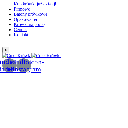
Kup krówki już dzisiaj!
Firmowe
Batony krówkowe
Opakowania
Krówki na próbę
Cennik
Kontakt
X
tudioicon-
Lastudioicon-
facebook
b-instagram