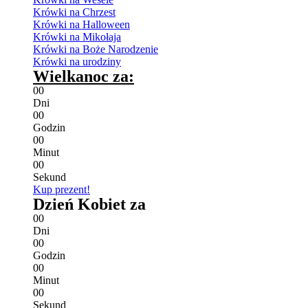
Krówki na Chrzest
Krówki na Halloween
Krówki na Mikołaja
Krówki na Boże Narodzenie
Krówki na urodziny
Wielkanoc za:
0
0
Dni
0
0
Godzin
0
0
Minut
0
0
Sekund
Kup prezent!
Dzień Kobiet za
0
0
Dni
0
0
Godzin
0
0
Minut
0
0
Sekund