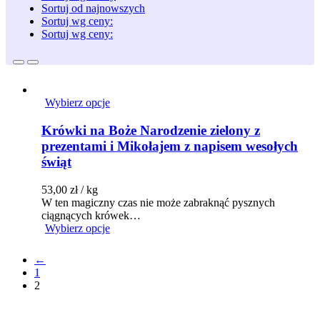
Sortuj od najnowszych
Sortuj wg ceny:
Sortuj wg ceny:
Wybierz opcje
Krówki na Boże Narodzenie zielony z
prezentami i Mikołajem z napisem wesołych
świąt
53,00
zł
/ kg
W ten magiczny czas nie może zabraknąć pysznych
ciągnących krówek…
Wybierz opcje
←
1
2