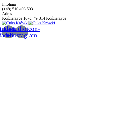
Infolinia
(+48) 510 403 503
Adres
Kościerzyce 107c, 49-314 Kościerzyce
tudioicon-
Lastudioicon-
facebook
b-instagram