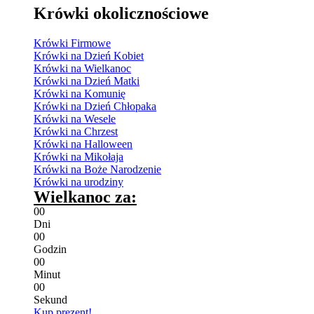
Krówki okolicznościowe
Krówki Firmowe
Krówki na Dzień Kobiet
Krówki na Wielkanoc
Krówki na Dzień Matki
Krówki na Komunię
Krówki na Dzień Chłopaka
Krówki na Wesele
Krówki na Chrzest
Krówki na Halloween
Krówki na Mikołaja
Krówki na Boże Narodzenie
Krówki na urodziny
Wielkanoc za:
0
0
Dni
0
0
Godzin
0
0
Minut
0
0
Sekund
Kup prezent!