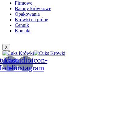
Firmowe
Batony krówkowe
Opakowania
Krówki na próbę
Cennik
Kontakt
X
tudioicon-
Lastudioicon-
facebook
b-instagram