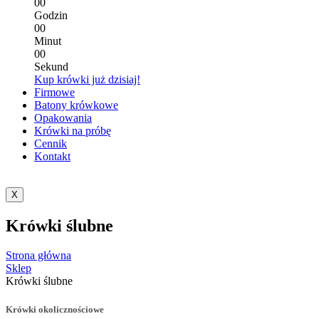
0
0
Godzin
0
0
Minut
0
0
Sekund
Kup krówki już dzisiaj!
Firmowe
Batony krówkowe
Opakowania
Krówki na próbę
Cennik
Kontakt
X
Krówki ślubne
Strona główna
Sklep
Krówki ślubne
Krówki okolicznościowe