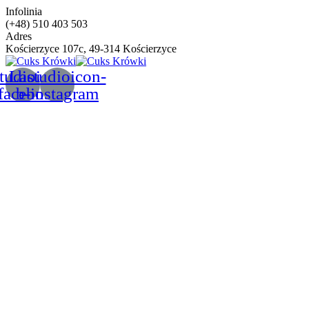
Infolinia
(+48) 510 403 503
Adres
Kościerzyce 107c, 49-314 Kościerzyce
tudioicon-
Lastudioicon-
facebook
b-instagram