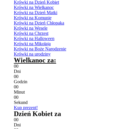
Krówki na Dzień Kobiet
Krówki na Wielkanoc
Krówki na Dzień Matki
Krówki na Komunię
Krówki na Dzień Chłopaka
Krówki na Wesele
Krówki na Chrzest
Krówki na Halloween
Krówki na Mikołaja
Krówki na Boże Narodzenie
Krówki na urodziny
Wielkanoc za:
0
0
Dni
0
0
Godzin
0
0
Minut
0
0
Sekund
Kup prezent!
Dzień Kobiet za
0
0
Dni