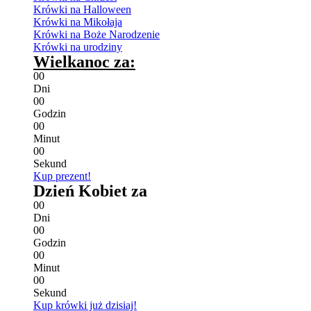
Krówki na Halloween
Krówki na Mikołaja
Krówki na Boże Narodzenie
Krówki na urodziny
Wielkanoc za:
0
0
Dni
0
0
Godzin
0
0
Minut
0
0
Sekund
Kup prezent!
Dzień Kobiet za
0
0
Dni
0
0
Godzin
0
0
Minut
0
0
Sekund
Kup krówki już dzisiaj!