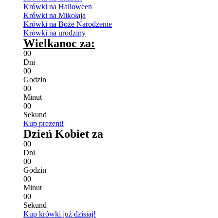
Krówki na Halloween
Krówki na Mikołaja
Krówki na Boże Narodzenie
Krówki na urodziny
Wielkanoc za:
0
0
Dni
0
0
Godzin
0
0
Minut
0
0
Sekund
Kup prezent!
Dzień Kobiet za
0
0
Dni
0
0
Godzin
0
0
Minut
0
0
Sekund
Kup krówki już dzisiaj!