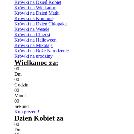
Krówki na Dzień Kobiet
Krówki na Wielkanoc
Krówki na Dzień Matki
Krówki na Komunię
Krówki na Dzień Chłopaka
Krówki na Wesele
Krówki na Chrzest
Krówki na Halloween
Krówki na Mikołaja
Krówki na Boże Narodzenie
Krówki na urodziny
Wielkanoc za:
0
0
Dni
0
0
Godzin
0
0
Minut
0
0
Sekund
Kup prezent!
Dzień Kobiet za
0
0
Dni