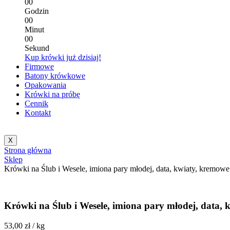
0
0
Godzin
0
0
Minut
0
0
Sekund
Kup krówki już dzisiaj!
Firmowe
Batony krówkowe
Opakowania
Krówki na próbę
Cennik
Kontakt
X
Strona główna
Sklep
Krówki na Ślub i Wesele, imiona pary młodej, data, kwiaty, kremow
Krówki na Ślub i Wesele, imiona pary młodej, data,
53,00
zł
/ kg