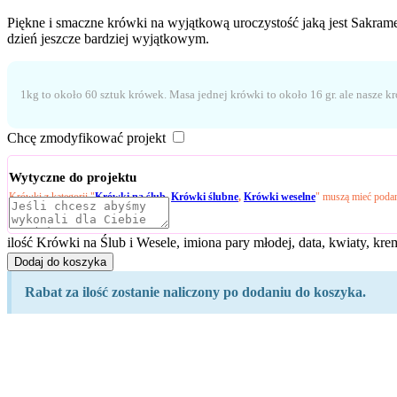
Piękne i smaczne krówki na wyjątkową uroczystość jaką jest Sakrame
dzień jeszcze bardziej wyjątkowym.
1kg to około 60 sztuk krówek. Masa jednej krówki to około 16 gr. ale nasze k
Chcę zmodyfikować projekt
Wytyczne do projektu
Krówki z kategorii "
Krówki na ślub
,
Krówki ślubne
,
Krówki weselne
" muszą mieć podan
ilość Krówki na Ślub i Wesele, imiona pary młodej, data, kwiaty, k
Dodaj do koszyka
Rabat za ilość zostanie naliczony po dodaniu do koszyka.