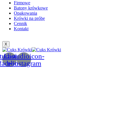
Firmowe
Batony krówkowe
Opakowania
Krówki na próbę
Cennik
Kontakt
X
tudioicon-
Lastudioicon-
facebook
b-instagram