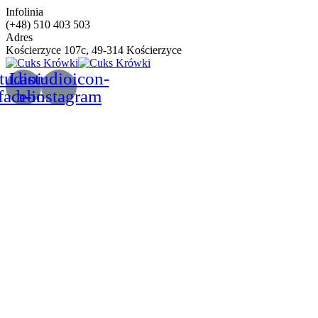
Infolinia
(+48) 510 403 503
Adres
Kościerzyce 107c, 49-314 Kościerzyce
tudioicon-
Lastudioicon-
facebook
b-instagram