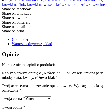
Kategorie:
Krówki na ślub
,
Krówki ślubne
,
Krówki weselne
Tagi:
krówki na ślub
,
krówki na wesele
,
krówki ślubne
,
krówki weselne
Share on facebook
Share on whatsapp
Share on twitter
Share on pinterest
Share on email
Share on print
Opinie (0)
Wartości odżywcze, skład
Opinie
Na razie nie ma opinii o produkcie.
Napisz pierwszą opinię o „Krówki na Ślub i Wesele, imiona pary
młodej, data, kwiaty, różowo-białe”
Twój adres e-mail nie zostanie opublikowany.
Wymagane pola są
oznaczone
*
Twoja ocena
*
Twoja opinia
*