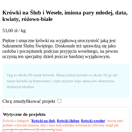
Krówki na Ślub i Wesele, imiona pary młodej, data,
kwiaty, różowo-białe
53,00
zł
/ kg
Piękne i smaczne krówki na wyjątkową uroczystość jaką jest
Sakrament Ślubu Świętego. Doskonale też sprawdzą się jako
ozdoba i poczęstunek podczas przyjęcia weselnego, na pewno
uczynią ten specjalny dzień jeszcze bardziej wyjątkowym.
1kg to około 60 sztuk krówek. Masa jednej krówki to około 16 gr. ale
nasze krówki są formowane i cięte ręcznie więc masa jest obarczona
drobnym błędem.
Chcę zmodyfikować projekt
Wytyczne do projektu
Krówki z kategorii "
Krówki na ślub
,
Krówki ślubne
,
Krówki weselne
" muszą mieć
podane wytyczne (imiona, daty i inne indywidualne informacje) żebyśmy mogli jak
najszybciej zrealizować Twoje zamówienie.