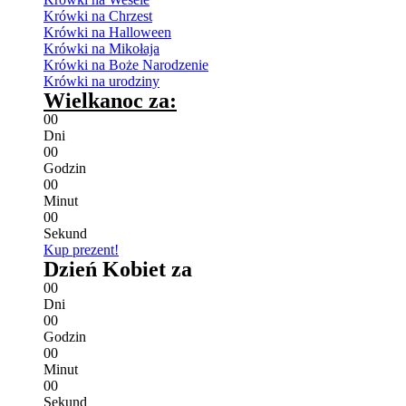
Krówki na Chrzest
Krówki na Halloween
Krówki na Mikołaja
Krówki na Boże Narodzenie
Krówki na urodziny
Wielkanoc za:
0
0
Dni
0
0
Godzin
0
0
Minut
0
0
Sekund
Kup prezent!
Dzień Kobiet za
0
0
Dni
0
0
Godzin
0
0
Minut
0
0
Sekund