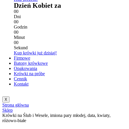
Dzień Kobiet za
0
0
Dni
0
0
Godzin
0
0
Minut
0
0
Sekund
Kup krówki już dzisiaj!
Firmowe
Batony krówkowe
Opakowania
Krówki na próbę
Cennik
Kontakt
X
Strona główna
Sklep
Krówki na Ślub i Wesele, imiona pary młodej, data, kwiaty,
różowo-białe