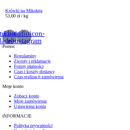
Krówki na Mikołaja
53,00
zł
/ kg
tudioicon-
Lastudioicon-
facebook
b-instagram
Pomoc
Regulaminy
Zwroty i reklamacje
Formy płatności
Czas i koszty dostawy
Czas realizacji zamówienia
Moje konto
Zobacz konto
Moje zamówienia
Ustawienia konta
iNFORMACJE
Polityka prywatności