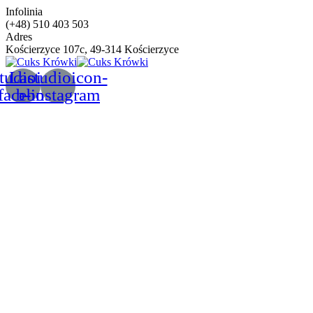
Infolinia
(+48) 510 403 503
Adres
Kościerzyce 107c, 49-314 Kościerzyce
tudioicon-
Lastudioicon-
facebook
b-instagram