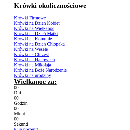
Krówki okolicznościowe
Krówki Firmowe
Krówki na Dzień Kobiet
Krówki na Wielkanoc
Krówki na Dzień Matki
Krówki na Komunię
Krówki na Dzień Chłopaka
Krówki na Wesele
Krówki na Chrzest
Krówki na Halloween
Krówki na Mikołaja
Krówki na Boże Narodzenie
Krówki na urodziny
Wielkanoc za:
0
0
Dni
0
0
Godzin
0
0
Minut
0
0
Sekund
Kup prezent!