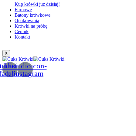
Kup krówki już dzisiaj!
Firmowe
Batony krówkowe
Opakowania
Krówki na próbę
Cennik
Kontakt
X
tudioicon-
Lastudioicon-
facebook
b-instagram