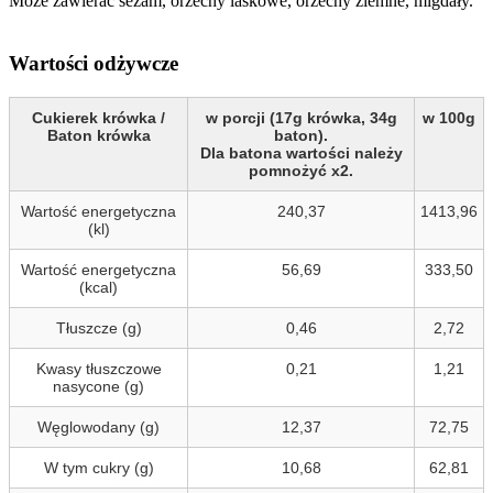
Może zawierać sezam, orzechy laskowe, orzechy ziemne, migdały.
Wartości odżywcze
Cukierek krówka /
w porcji (17g krówka, 34g
w 100g
Baton krówka
baton).
Dla batona wartości należy
pomnożyć x2.
Wartość energetyczna
240,37
1413,96
(kl)
Wartość energetyczna
56,69
333,50
(kcal)
Tłuszcze (g)
0,46
2,72
Kwasy tłuszczowe
0,21
1,21
nasycone (g)
Węglowodany (g)
12,37
72,75
W tym cukry (g)
10,68
62,81