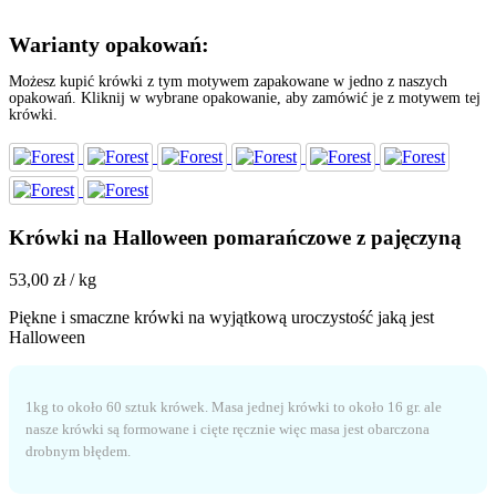
Warianty opakowań:
Możesz kupić krówki z tym motywem zapakowane w jedno z naszych
opakowań. Kliknij w wybrane opakowanie, aby zamówić je z motywem tej
krówki.
Krówki na Halloween pomarańczowe z pajęczyną
53,00
zł
/ kg
Piękne i smaczne krówki na wyjątkową uroczystość jaką jest
Halloween
1kg to około 60 sztuk krówek. Masa jednej krówki to około 16 gr. ale
nasze krówki są formowane i cięte ręcznie więc masa jest obarczona
drobnym błędem.