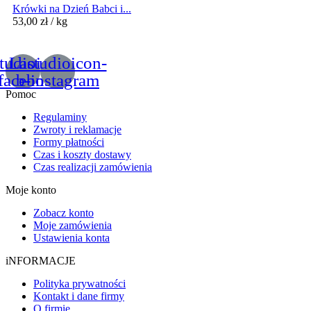
Krówki na Dzień Babci i...
53,00
zł
/ kg
tudioicon-
Lastudioicon-
facebook
b-instagram
Pomoc
Regulaminy
Zwroty i reklamacje
Formy płatności
Czas i koszty dostawy
Czas realizacji zamówienia
Moje konto
Zobacz konto
Moje zamówienia
Ustawienia konta
iNFORMACJE
Polityka prywatności
Kontakt i dane firmy
O firmie