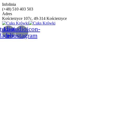
Infolinia
(+48) 510 403 503
Adres
Kościerzyce 107c, 49-314 Kościerzyce
tudioicon-
Lastudioicon-
facebook
b-instagram