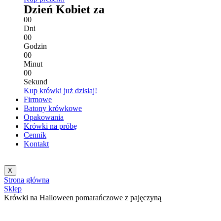
Dzień Kobiet za
0
0
Dni
0
0
Godzin
0
0
Minut
0
0
Sekund
Kup krówki już dzisiaj!
Firmowe
Batony krówkowe
Opakowania
Krówki na próbę
Cennik
Kontakt
X
Strona główna
Sklep
Krówki na Halloween pomarańczowe z pajęczyną