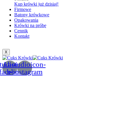
Kup krówki już dzisiaj!
Firmowe
Batony krówkowe
Opakowania
Krówki na próbę
Cennik
Kontakt
X
tudioicon-
Lastudioicon-
facebook
b-instagram