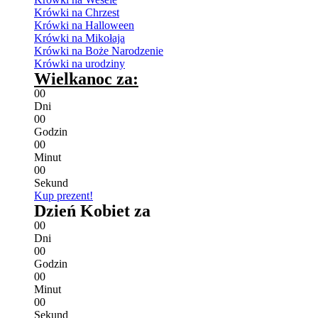
Krówki na Chrzest
Krówki na Halloween
Krówki na Mikołaja
Krówki na Boże Narodzenie
Krówki na urodziny
Wielkanoc za:
0
0
Dni
0
0
Godzin
0
0
Minut
0
0
Sekund
Kup prezent!
Dzień Kobiet za
0
0
Dni
0
0
Godzin
0
0
Minut
0
0
Sekund