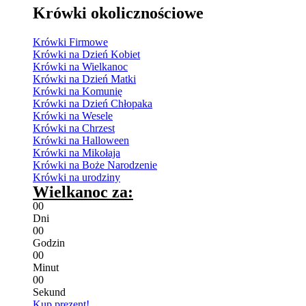
Krówki okolicznościowe
Krówki Firmowe
Krówki na Dzień Kobiet
Krówki na Wielkanoc
Krówki na Dzień Matki
Krówki na Komunię
Krówki na Dzień Chłopaka
Krówki na Wesele
Krówki na Chrzest
Krówki na Halloween
Krówki na Mikołaja
Krówki na Boże Narodzenie
Krówki na urodziny
Wielkanoc za:
0
0
Dni
0
0
Godzin
0
0
Minut
0
0
Sekund
Kup prezent!