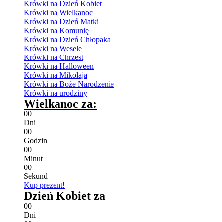
Krówki na Dzień Kobiet
Krówki na Wielkanoc
Krówki na Dzień Matki
Krówki na Komunię
Krówki na Dzień Chłopaka
Krówki na Wesele
Krówki na Chrzest
Krówki na Halloween
Krówki na Mikołaja
Krówki na Boże Narodzenie
Krówki na urodziny
Wielkanoc za:
0
0
Dni
0
0
Godzin
0
0
Minut
0
0
Sekund
Kup prezent!
Dzień Kobiet za
0
0
Dni