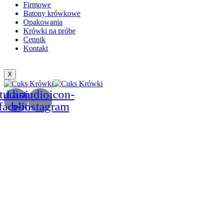
Firmowe
Batony krówkowe
Opakowania
Krówki na próbę
Cennik
Kontakt
X
tudioicon-
Lastudioicon-
facebook
b-instagram