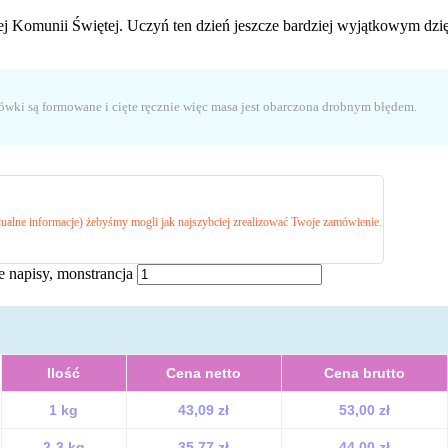
ej Komunii Świętej. Uczyń ten dzień jeszcze bardziej wyjątkowym dzi
rówki są formowane i cięte ręcznie więc masa jest obarczona drobnym błędem.
ualne informacje) żebyśmy mogli jak najszybciej zrealizować Twoje zamówienie.
e napisy, monstrancja
Ilość
Cena netto
Cena brutto
1 kg
43,09 zł
53,00 zł
2-3 kg
35,77 zł
44,00 zł