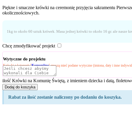
Piękne i smaczne krówki na ceremonię przyjęcia sakramentu Pierwsz
okolicznościowych.
1kg to około 60 sztuk krówek. Masa jednej krówki to około 16 gr. ale nasze k
Chcę zmodyfikować projekt
Wytyczne do projektu
Krówki z kategorii "
Komunijne
" muszą mieć podane wytyczne (imiona, daty i inne indywid
ilość Krówki na Komunię Świętą, z imieniem dziecka i datą, fioletow
Dodaj do koszyka
Rabat za ilość zostanie naliczony po dodaniu do koszyka.