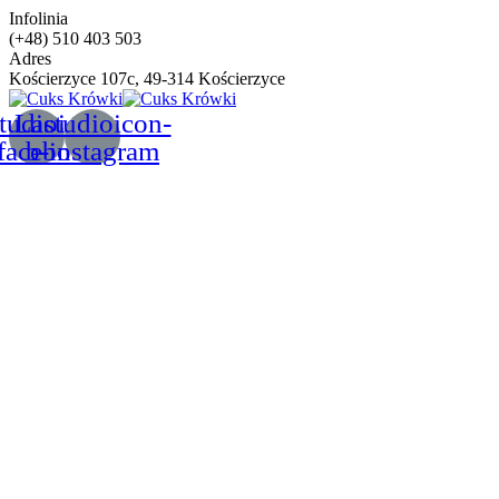
Infolinia
(+48) 510 403 503
Adres
Kościerzyce 107c, 49-314 Kościerzyce
tudioicon-
Lastudioicon-
facebook
b-instagram