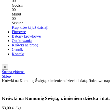
0
0
Godzin
0
0
Minut
0
0
Sekund
Kup krówki już dzisiaj!
Firmowe
Batony krówkowe
Opakowania
Krówki na próbę
Cennik
Kontakt
X
Strona główna
Sklep
Krówki na Komunię Świętą, z imieniem dziecka i datą, fioletowe nap
Krówki na Komunię Świętą, z imieniem dziecka i datą
53,00
zł
/ kg