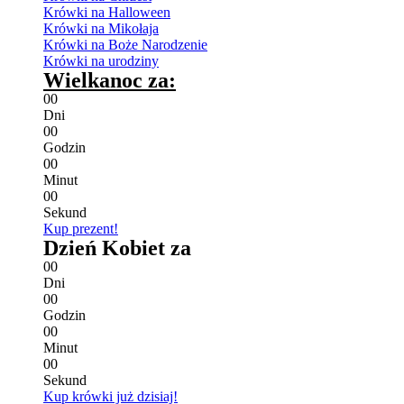
Krówki na Halloween
Krówki na Mikołaja
Krówki na Boże Narodzenie
Krówki na urodziny
Wielkanoc za:
0
0
Dni
0
0
Godzin
0
0
Minut
0
0
Sekund
Kup prezent!
Dzień Kobiet za
0
0
Dni
0
0
Godzin
0
0
Minut
0
0
Sekund
Kup krówki już dzisiaj!