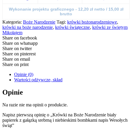
Wykonanie projektu graficznego - 12,20 zł netto / 15,00 zł
brutto
Kategoria:
Boże Narodzenie
Tagi:
krówki bożonarodzeniowe
,
krówki na boże narodzenie
,
krówki świąteczne
,
krówki ze świętym
Mikołajem
Share on facebook
Share on whatsapp
Share on twitter
Share on pinterest
Share on email
Share on print
Opinie (0)
Wartości odżywcze, skład
Opinie
Na razie nie ma opinii o produkcie.
Napisz pierwszą opinię o „Krówki na Boże Narodzenie biały
papierek z gałązką srebrną i niebieskimi bombkami napis Wesołych
świąt”