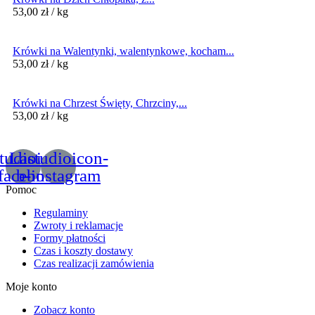
53,00
zł
/ kg
Krówki na Walentynki, walentynkowe, kocham...
53,00
zł
/ kg
Krówki na Chrzest Święty, Chrzciny,...
53,00
zł
/ kg
tudioicon-
Lastudioicon-
facebook
b-instagram
Pomoc
Regulaminy
Zwroty i reklamacje
Formy płatności
Czas i koszty dostawy
Czas realizacji zamówienia
Moje konto
Zobacz konto