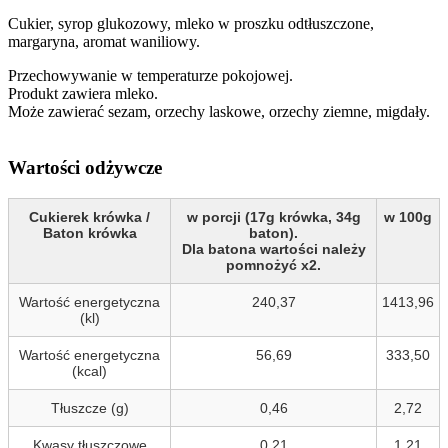
Cukier, syrop glukozowy, mleko w proszku odtłuszczone,
margaryna, aromat waniliowy.
Przechowywanie w temperaturze pokojowej.
Produkt zawiera mleko.
Może zawierać sezam, orzechy laskowe, orzechy ziemne, migdały.
Wartości odżywcze
Cukierek krówka /
w porcji (17g krówka, 34g
w 100g
Baton krówka
baton).
Dla batona wartości należy
pomnożyć x2.
Wartość energetyczna
240,37
1413,96
(kl)
Wartość energetyczna
56,69
333,50
(kcal)
Tłuszcze (g)
0,46
2,72
Kwasy tłuszczowe
0,21
1,21