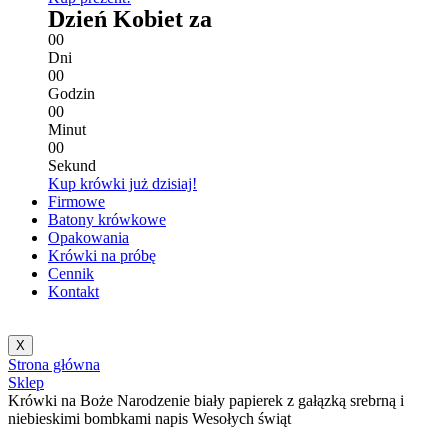
Dzień Kobiet za
0
0
Dni
0
0
Godzin
0
0
Minut
0
0
Sekund
Kup krówki już dzisiaj!
Firmowe
Batony krówkowe
Opakowania
Krówki na próbę
Cennik
Kontakt
X
Strona główna
Sklep
Krówki na Boże Narodzenie biały papierek z gałązką srebrną i
niebieskimi bombkami napis Wesołych świąt