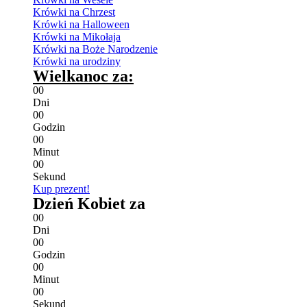
Krówki na Chrzest
Krówki na Halloween
Krówki na Mikołaja
Krówki na Boże Narodzenie
Krówki na urodziny
Wielkanoc za:
0
0
Dni
0
0
Godzin
0
0
Minut
0
0
Sekund
Kup prezent!
Dzień Kobiet za
0
0
Dni
0
0
Godzin
0
0
Minut
0
0
Sekund