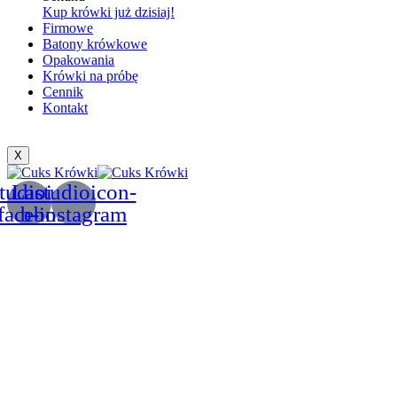
Kup krówki już dzisiaj!
Firmowe
Batony krówkowe
Opakowania
Krówki na próbę
Cennik
Kontakt
X
tudioicon-
Lastudioicon-
facebook
b-instagram