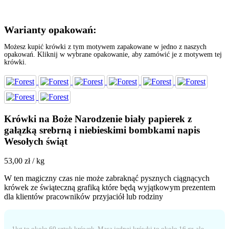
Warianty opakowań:
Możesz kupić krówki z tym motywem zapakowane w jedno z naszych
opakowań. Kliknij w wybrane opakowanie, aby zamówić je z motywem tej
krówki.
Krówki na Boże Narodzenie biały papierek z
gałązką srebrną i niebieskimi bombkami napis
Wesołych świąt
53,00
zł
/ kg
W ten magiczny czas nie może zabraknąć pysznych ciągnących
krówek ze świąteczną grafiką które będą wyjątkowym prezentem
dla klientów pracowników przyjaciół lub rodziny
1kg to około 60 sztuk krówek. Masa jednej krówki to około 16 gr. ale