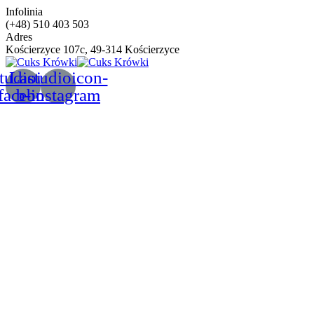
Infolinia
(+48) 510 403 503
Adres
Kościerzyce 107c, 49-314 Kościerzyce
tudioicon-
Lastudioicon-
facebook
b-instagram