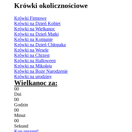
Krówki okolicznościowe
Krówki Firmowe
Krówki na Dzień Kobiet
Krówki na Wielkanoc
Krówki na Dzień Matki
Krówki na Komunię
Krówki na Dzień Chłopaka
Krówki na Wesele
Krówki na Chrzest
Krówki na Halloween
Krówki na Mikołaja
Krówki na Boże Narodzenie
Krówki na urodziny
Wielkanoc za:
0
0
Dni
0
0
Godzin
0
0
Minut
0
0
Sekund
Kup prezent!