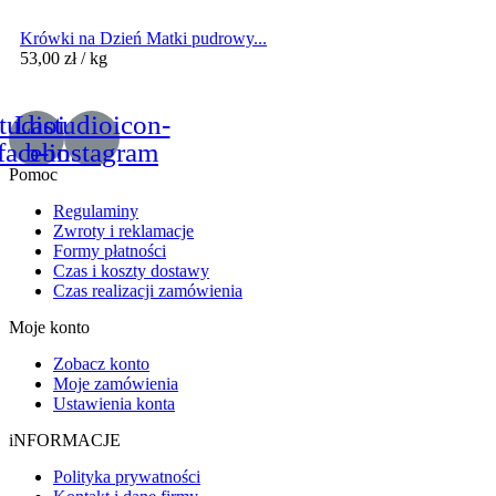
Krówki na Dzień Matki pudrowy...
53,00
zł
/ kg
tudioicon-
Lastudioicon-
facebook
b-instagram
Pomoc
Regulaminy
Zwroty i reklamacje
Formy płatności
Czas i koszty dostawy
Czas realizacji zamówienia
Moje konto
Zobacz konto
Moje zamówienia
Ustawienia konta
iNFORMACJE
Polityka prywatności