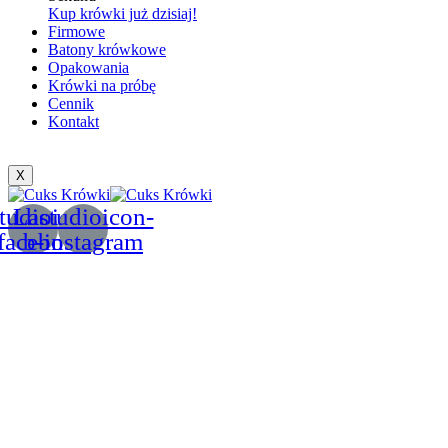
Kup krówki już dzisiaj!
Firmowe
Batony krówkowe
Opakowania
Krówki na próbę
Cennik
Kontakt
X
tudioicon-
Lastudioicon-
facebook
b-instagram