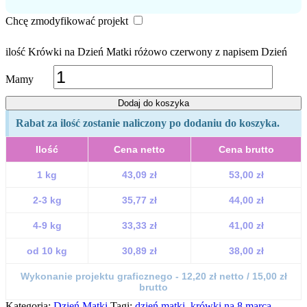
Chcę zmodyfikować projekt
ilość Krówki na Dzień Matki różowo czerwony z napisem Dzień
Mamy
Dodaj do koszyka
Rabat za ilość zostanie naliczony po dodaniu do koszyka.
Ilość
Cena netto
Cena brutto
1 kg
43,09 zł
53,00 zł
2-3 kg
35,77 zł
44,00 zł
4-9 kg
33,33 zł
41,00 zł
od 10 kg
30,89 zł
38,00 zł
Wykonanie projektu graficznego - 12,20 zł netto / 15,00 zł
brutto
Kategoria:
Dzień Matki
Tagi:
dzień matki
,
krówki na 8 marca
,