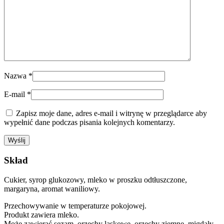
Nazwa
*
E-mail
*
Zapisz moje dane, adres e-mail i witrynę w przeglądarce aby
wypełnić dane podczas pisania kolejnych komentarzy.
Skład
Cukier, syrop glukozowy, mleko w proszku odtłuszczone,
margaryna, aromat waniliowy.
Przechowywanie w temperaturze pokojowej.
Produkt zawiera mleko.
Może zawierać sezam, orzechy laskowe, orzechy ziemne, migdały.