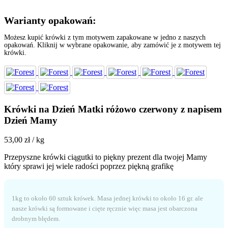
Warianty opakowań:
Możesz kupić krówki z tym motywem zapakowane w jedno z naszych
opakowań. Kliknij w wybrane opakowanie, aby zamówić je z motywem tej
krówki.
Krówki na Dzień Matki różowo czerwony z napisem
Dzień Mamy
53,00
zł
/ kg
Przepyszne krówki ciągutki to piękny prezent dla twojej Mamy
który sprawi jej wiele radości poprzez piękną grafikę
1kg to około 60 sztuk krówek. Masa jednej krówki to około 16 gr. ale
nasze krówki są formowane i cięte ręcznie więc masa jest obarczona
drobnym błędem.