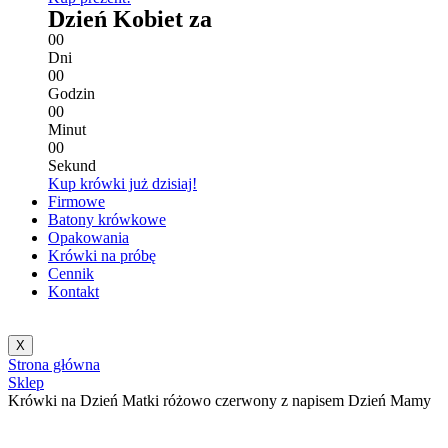
Dzień Kobiet za
0
0
Dni
0
0
Godzin
0
0
Minut
0
0
Sekund
Kup krówki już dzisiaj!
Firmowe
Batony krówkowe
Opakowania
Krówki na próbę
Cennik
Kontakt
X
Strona główna
Sklep
Krówki na Dzień Matki różowo czerwony z napisem Dzień Mamy