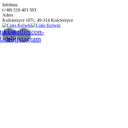
Infolinia
(+48) 510 403 503
Adres
Kościerzyce 107c, 49-314 Kościerzyce
tudioicon-
Lastudioicon-
facebook
b-instagram