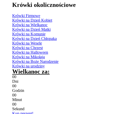
Krówki okolicznościowe
Krówki Firmowe
Krówki na Dzień Kobiet
Krówki na Wielkanoc
Krówki na Dzień Matki
Krówki na Komunię
Krówki na Dzień Chłopaka
Krówki na Wesele
Krówki na Chrzest
Krówki na Halloween
Krówki na Mikołaja
Krówki na Boże Narodzenie
Krówki na urodziny
Wielkanoc za:
0
0
Dni
0
0
Godzin
0
0
Minut
0
0
Sekund
Kup prezent!