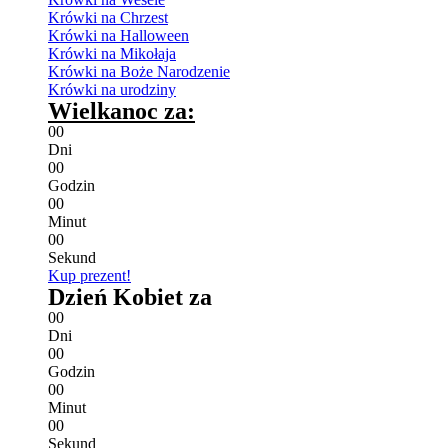
Krówki na Chrzest
Krówki na Halloween
Krówki na Mikołaja
Krówki na Boże Narodzenie
Krówki na urodziny
Wielkanoc za:
0
0
Dni
0
0
Godzin
0
0
Minut
0
0
Sekund
Kup prezent!
Dzień Kobiet za
0
0
Dni
0
0
Godzin
0
0
Minut
0
0
Sekund