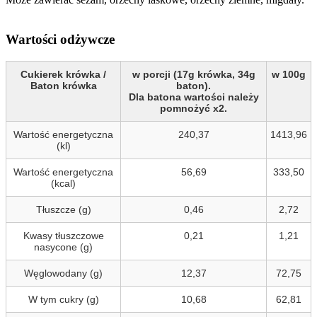
Wartości odżywcze
Cukierek krówka /
w porcji (17g krówka, 34g
w 100g
Baton krówka
baton).
Dla batona wartości należy
pomnożyć x2.
Wartość energetyczna
240,37
1413,96
(kl)
Wartość energetyczna
56,69
333,50
(kcal)
Tłuszcze (g)
0,46
2,72
Kwasy tłuszczowe
0,21
1,21
nasycone (g)
Węglowodany (g)
12,37
72,75
W tym cukry (g)
10,68
62,81