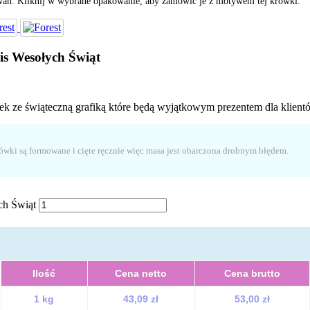
ań. Kliknij w wybrane opakowanie, aby zamówić je z motywem tej krówki.
is Wesołych Świąt
k ze świąteczną grafiką które będą wyjątkowym prezentem dla klient
rówki są formowane i cięte ręcznie więc masa jest obarczona drobnym błędem.
ch Świąt
Ilość
Cena netto
Cena brutto
1 kg
43,09 zł
53,00 zł