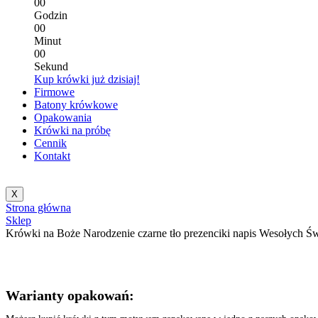
0
0
Godzin
0
0
Minut
0
0
Sekund
Kup krówki już dzisiaj!
Firmowe
Batony krówkowe
Opakowania
Krówki na próbę
Cennik
Kontakt
X
Strona główna
Sklep
Krówki na Boże Narodzenie czarne tło prezenciki napis Wesołych Św
Warianty opakowań: