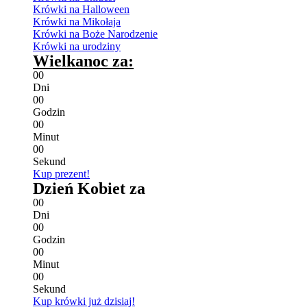
Krówki na Halloween
Krówki na Mikołaja
Krówki na Boże Narodzenie
Krówki na urodziny
Wielkanoc za:
0
0
Dni
0
0
Godzin
0
0
Minut
0
0
Sekund
Kup prezent!
Dzień Kobiet za
0
0
Dni
0
0
Godzin
0
0
Minut
0
0
Sekund
Kup krówki już dzisiaj!