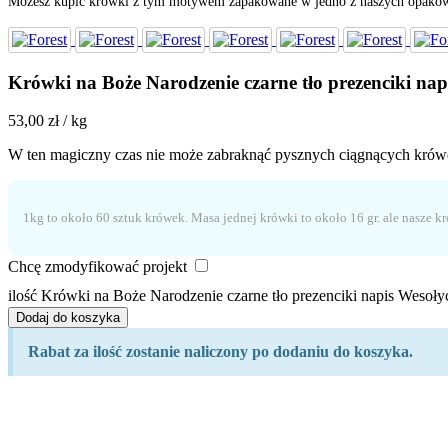
Możesz kupić krówki z tym motywem zapakowane w jedno z naszych opakow
Krówki na Boże Narodzenie czarne tło prezenciki nap
53,00
zł
/ kg
W ten magiczny czas nie może zabraknąć pysznych ciągnących krówe
1kg to około 60 sztuk krówek. Masa jednej krówki to około 16 gr. ale nasze k
Chcę zmodyfikować projekt
ilość Krówki na Boże Narodzenie czarne tło prezenciki napis Wesoły
Dodaj do koszyka
Rabat za ilość zostanie naliczony po dodaniu do koszyka.