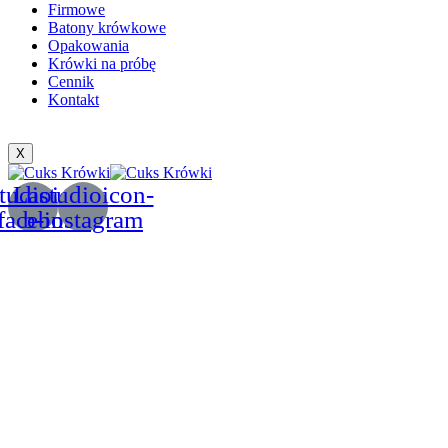
Firmowe
Batony krówkowe
Opakowania
Krówki na próbę
Cennik
Kontakt
X
tudioicon-
Lastudioicon-
facebook
b-instagram