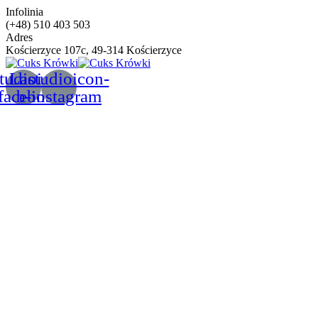
Infolinia
(+48) 510 403 503
Adres
Kościerzyce 107c, 49-314 Kościerzyce
tudioicon-
Lastudioicon-
facebook
b-instagram