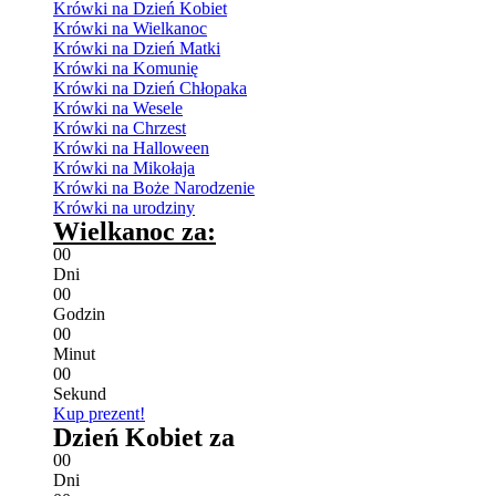
Krówki na Dzień Kobiet
Krówki na Wielkanoc
Krówki na Dzień Matki
Krówki na Komunię
Krówki na Dzień Chłopaka
Krówki na Wesele
Krówki na Chrzest
Krówki na Halloween
Krówki na Mikołaja
Krówki na Boże Narodzenie
Krówki na urodziny
Wielkanoc za:
0
0
Dni
0
0
Godzin
0
0
Minut
0
0
Sekund
Kup prezent!
Dzień Kobiet za
0
0
Dni