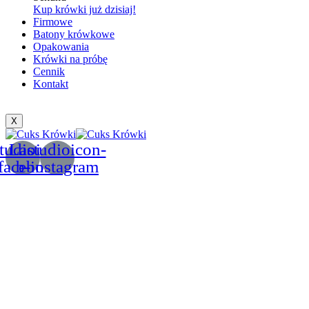
Kup krówki już dzisiaj!
Firmowe
Batony krówkowe
Opakowania
Krówki na próbę
Cennik
Kontakt
X
tudioicon-
Lastudioicon-
facebook
b-instagram