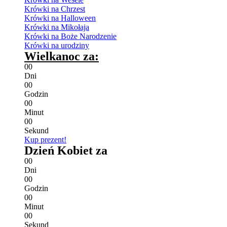
Krówki na Chrzest
Krówki na Halloween
Krówki na Mikołaja
Krówki na Boże Narodzenie
Krówki na urodziny
Wielkanoc za:
0
0
Dni
0
0
Godzin
0
0
Minut
0
0
Sekund
Kup prezent!
Dzień Kobiet za
0
0
Dni
0
0
Godzin
0
0
Minut
0
0
Sekund