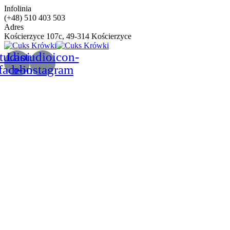
Infolinia
(+48) 510 403 503
Adres
Kościerzyce 107c, 49-314 Kościerzyce
tudioicon-
Lastudioicon-
facebook
b-instagram