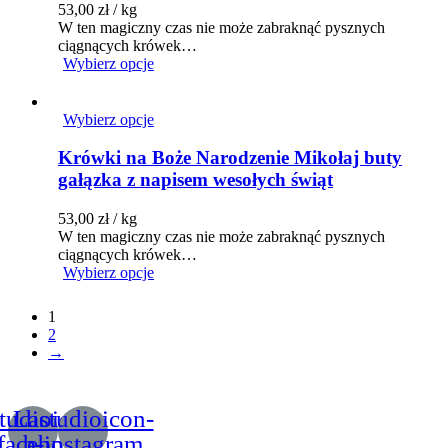
53,00
zł
/ kg
W ten magiczny czas nie może zabraknąć pysznych
ciągnących krówek…
Wybierz opcje
Wybierz opcje
Krówki na Boże Narodzenie Mikołaj buty
gałązka z napisem wesołych świąt
53,00
zł
/ kg
W ten magiczny czas nie może zabraknąć pysznych
ciągnących krówek…
Wybierz opcje
1
2
→
tudioicon-
Lastudioicon-
facebook
b-instagram