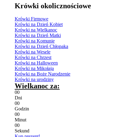
Krówki okolicznościowe
Krówki Firmowe
Krówki na Dzień Kobiet
Krówki na Wielkanoc
Krówki na Dzień Matki
Krówki na Komunię
Krówki na Dzień Chłopaka
Krówki na Wesele
Krówki na Chrzest
Krówki na Halloween
Krówki na Mikołaja
Krówki na Boże Narodzenie
Krówki na urodziny
Wielkanoc za:
0
0
Dni
0
0
Godzin
0
0
Minut
0
0
Sekund
Kup prezent!