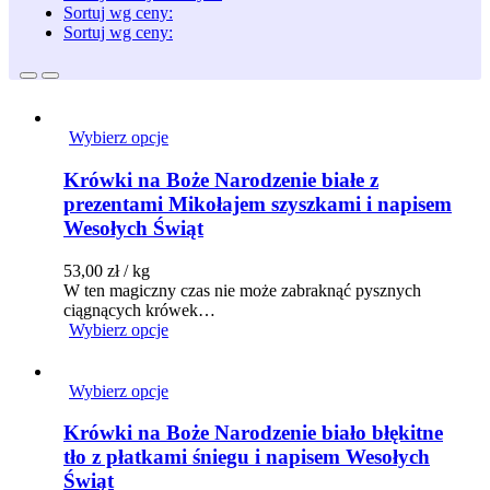
Sortuj wg ceny:
Sortuj wg ceny:
Wybierz opcje
Krówki na Boże Narodzenie białe z
prezentami Mikołajem szyszkami i napisem
Wesołych Świąt
53,00
zł
/ kg
W ten magiczny czas nie może zabraknąć pysznych
ciągnących krówek…
Wybierz opcje
Wybierz opcje
Krówki na Boże Narodzenie biało błękitne
tło z płatkami śniegu i napisem Wesołych
Świąt