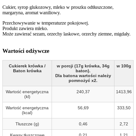
Cukier, syrop glukozowy, mleko w proszku odtłuszczone,
margaryna, aromat waniliowy.
Przechowywanie w temperaturze pokojowej.
Produkt zawiera mleko.
Może zawierać sezam, orzechy laskowe, orzechy ziemne, migdały.
Wartości odżywcze
Cukierek krówka /
w porcji (17g krówka, 34g
w 100g
Baton krówka
baton).
Dla batona wartości należy
pomnożyć x2.
Wartość energetyczna
240,37
1413,96
(kl)
Wartość energetyczna
56,69
333,50
(kcal)
Tłuszcze (g)
0,46
2,72
Kwasy tłuszczowe
0,21
1,21