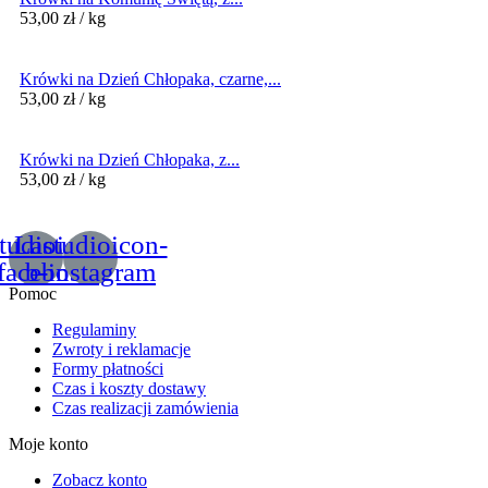
53,00
zł
/ kg
Krówki na Dzień Chłopaka, czarne,...
53,00
zł
/ kg
Krówki na Dzień Chłopaka, z...
53,00
zł
/ kg
tudioicon-
Lastudioicon-
facebook
b-instagram
Pomoc
Regulaminy
Zwroty i reklamacje
Formy płatności
Czas i koszty dostawy
Czas realizacji zamówienia
Moje konto
Zobacz konto