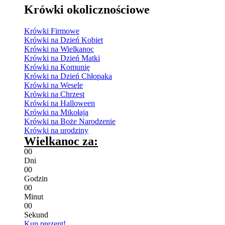
Krówki okolicznościowe
Krówki Firmowe
Krówki na Dzień Kobiet
Krówki na Wielkanoc
Krówki na Dzień Matki
Krówki na Komunię
Krówki na Dzień Chłopaka
Krówki na Wesele
Krówki na Chrzest
Krówki na Halloween
Krówki na Mikołaja
Krówki na Boże Narodzenie
Krówki na urodziny
Wielkanoc za:
0
0
Dni
0
0
Godzin
0
0
Minut
0
0
Sekund
Kup prezent!