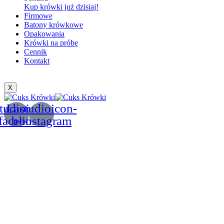
Kup krówki już dzisiaj!
Firmowe
Batony krówkowe
Opakowania
Krówki na próbę
Cennik
Kontakt
X
tudioicon-
Lastudioicon-
facebook
b-instagram