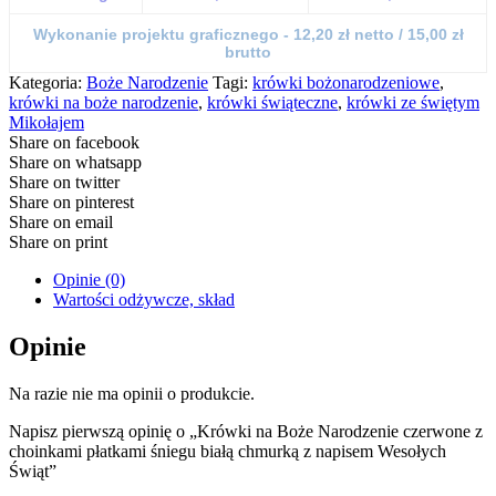
Wykonanie projektu graficznego - 12,20 zł netto / 15,00 zł
brutto
Kategoria:
Boże Narodzenie
Tagi:
krówki bożonarodzeniowe
,
krówki na boże narodzenie
,
krówki świąteczne
,
krówki ze świętym
Mikołajem
Share on facebook
Share on whatsapp
Share on twitter
Share on pinterest
Share on email
Share on print
Opinie (0)
Wartości odżywcze, skład
Opinie
Na razie nie ma opinii o produkcie.
Napisz pierwszą opinię o „Krówki na Boże Narodzenie czerwone z
choinkami płatkami śniegu białą chmurką z napisem Wesołych
Świąt”