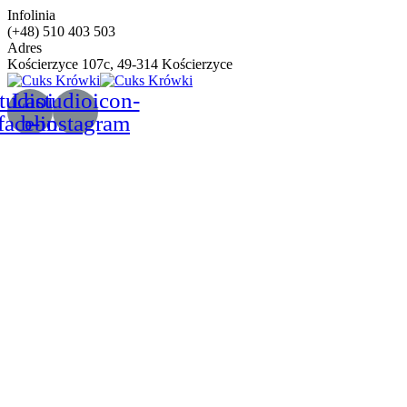
Infolinia
(+48) 510 403 503
Adres
Kościerzyce 107c, 49-314 Kościerzyce
tudioicon-
Lastudioicon-
facebook
b-instagram