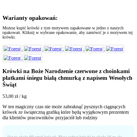
Warianty opakowań:
Możesz kupić krówki z tym motywem zapakowane w jedno z naszych
opakowań. Kliknij w wybrane opakowanie, aby zamówić je z motywem tej
krówki.
Krówki na Boże Narodzenie czerwone z choinkami
płatkami śniegu białą chmurką z napisem Wesołych
Świąt
53,00
zł
/ kg
W ten magiczny czas nie może zabraknąć pysznych ciągnących
krówek ze świąteczną grafiką które będą wyjątkowym prezentem
dla klientów pracowników przyjaciół lub rodziny
1kg to około 60 sztuk krówek. Masa jednej krówki to około 16 gr. ale