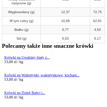
nasycone (g)
Węglowodany (g)
12,37
72,75
W tym cukry (g)
10,68
62,81
Białko (g)
0,77
4,50
Sól (g)
0,03
0,17
Polecamy także inne smaczne krówki
Krówki na Urodziny biały z...
53,00
zł
/ kg
Krówki na Walentynki, walentynkowe, kocham...
53,00
zł
/ kg
Krówki na Dzień Babci i...
53,00
zł
/ kg