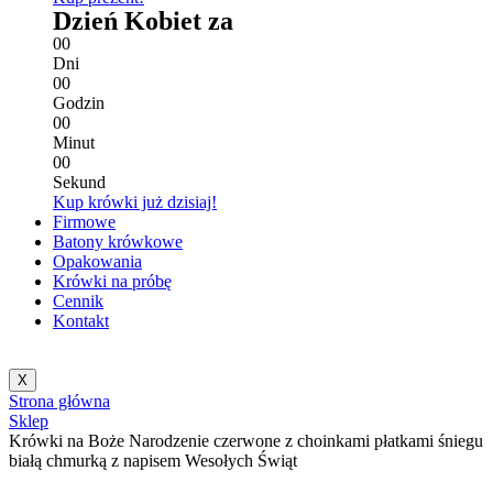
Dzień Kobiet za
0
0
Dni
0
0
Godzin
0
0
Minut
0
0
Sekund
Kup krówki już dzisiaj!
Firmowe
Batony krówkowe
Opakowania
Krówki na próbę
Cennik
Kontakt
X
Strona główna
Sklep
Krówki na Boże Narodzenie czerwone z choinkami płatkami śniegu
białą chmurką z napisem Wesołych Świąt