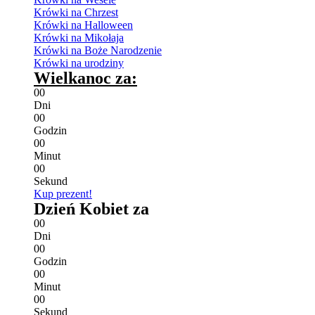
Krówki na Chrzest
Krówki na Halloween
Krówki na Mikołaja
Krówki na Boże Narodzenie
Krówki na urodziny
Wielkanoc za:
0
0
Dni
0
0
Godzin
0
0
Minut
0
0
Sekund
Kup prezent!
Dzień Kobiet za
0
0
Dni
0
0
Godzin
0
0
Minut
0
0
Sekund