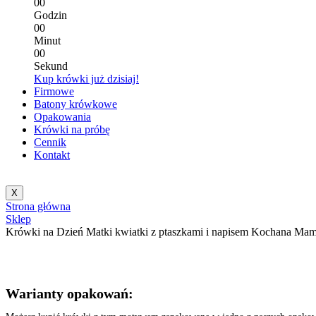
0
0
Godzin
0
0
Minut
0
0
Sekund
Kup krówki już dzisiaj!
Firmowe
Batony krówkowe
Opakowania
Krówki na próbę
Cennik
Kontakt
X
Strona główna
Sklep
Krówki na Dzień Matki kwiatki z ptaszkami i napisem Kochana Ma
Warianty opakowań: