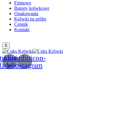
Firmowe
Batony krówkowe
Opakowania
Krówki na próbę
Cennik
Kontakt
X
tudioicon-
Lastudioicon-
facebook
b-instagram