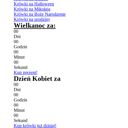
Krówki na Halloween
Krówki na Mikołaja
Krówki na Boże Narodzenie
Krówki na urodziny
Wielkanoc za:
0
0
Dni
0
0
Godzin
0
0
Minut
0
0
Sekund
Kup prezent!
Dzień Kobiet za
0
0
Dni
0
0
Godzin
0
0
Minut
0
0
Sekund
Kup krówki już dzisiaj!