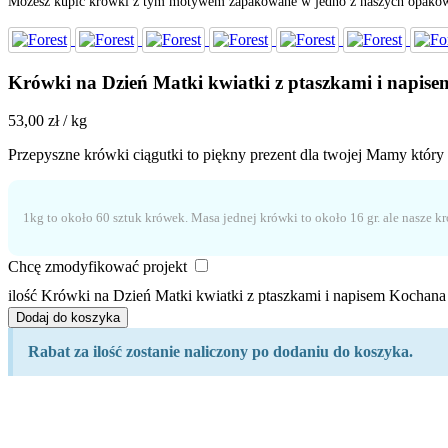
Możesz kupić krówki z tym motywem zapakowane w jedno z naszych opakow
Krówki na Dzień Matki kwiatki z ptaszkami i napi
53,00
zł
/ kg
Przepyszne krówki ciągutki to piękny prezent dla twojej Mamy który s
1kg to około 60 sztuk krówek. Masa jednej krówki to około 16 gr. ale nasze k
Chcę zmodyfikować projekt
ilość Krówki na Dzień Matki kwiatki z ptaszkami i napisem Kocha
Dodaj do koszyka
Rabat za ilość zostanie naliczony po dodaniu do koszyka.