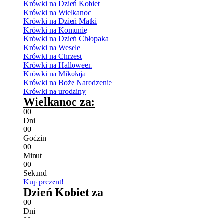
Krówki na Dzień Kobiet
Krówki na Wielkanoc
Krówki na Dzień Matki
Krówki na Komunię
Krówki na Dzień Chłopaka
Krówki na Wesele
Krówki na Chrzest
Krówki na Halloween
Krówki na Mikołaja
Krówki na Boże Narodzenie
Krówki na urodziny
Wielkanoc za:
0
0
Dni
0
0
Godzin
0
0
Minut
0
0
Sekund
Kup prezent!
Dzień Kobiet za
0
0
Dni