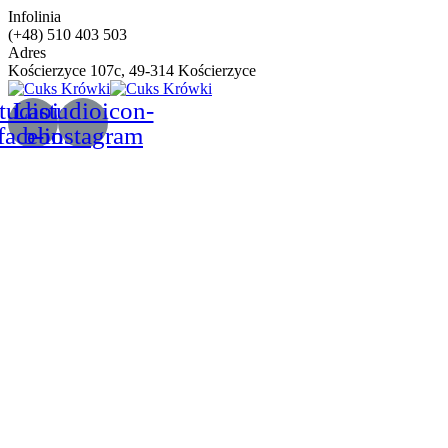
Infolinia
(+48) 510 403 503
Adres
Kościerzyce 107c, 49-314 Kościerzyce
tudioicon-
Lastudioicon-
facebook
b-instagram