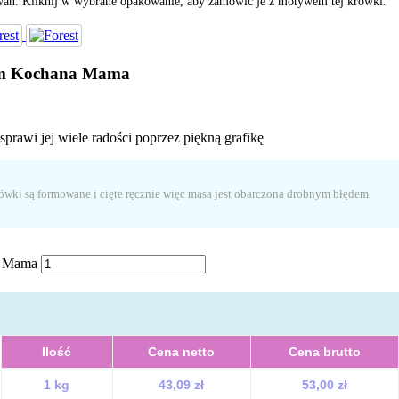
ań. Kliknij w wybrane opakowanie, aby zamówić je z motywem tej krówki.
sem Kochana Mama
prawi jej wiele radości poprzez piękną grafikę
rówki są formowane i cięte ręcznie więc masa jest obarczona drobnym błędem.
na Mama
Ilość
Cena netto
Cena brutto
1 kg
43,09 zł
53,00 zł