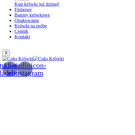
Kup krówki już dzisiaj!
Firmowe
Batony krówkowe
Opakowania
Krówki na próbę
Cennik
Kontakt
X
tudioicon-
Lastudioicon-
facebook
b-instagram