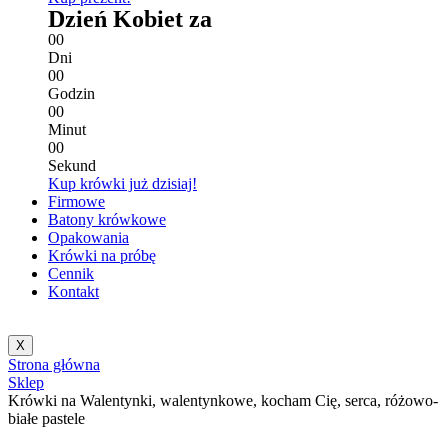
Dzień Kobiet za
0
0
Dni
0
0
Godzin
0
0
Minut
0
0
Sekund
Kup krówki już dzisiaj!
Firmowe
Batony krówkowe
Opakowania
Krówki na próbę
Cennik
Kontakt
X
Strona główna
Sklep
Krówki na Walentynki, walentynkowe, kocham Cię, serca, różowo-
białe pastele