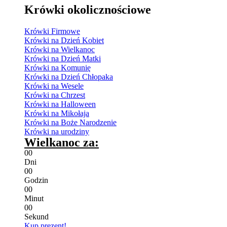
Krówki okolicznościowe
Krówki Firmowe
Krówki na Dzień Kobiet
Krówki na Wielkanoc
Krówki na Dzień Matki
Krówki na Komunię
Krówki na Dzień Chłopaka
Krówki na Wesele
Krówki na Chrzest
Krówki na Halloween
Krówki na Mikołaja
Krówki na Boże Narodzenie
Krówki na urodziny
Wielkanoc za:
0
0
Dni
0
0
Godzin
0
0
Minut
0
0
Sekund
Kup prezent!