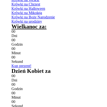
Krówki na Chrzest
Krówki na Halloween
Krówki na Mikołaja
Krówki na Boże Narodzenie
Krówki na urodziny
Wielkanoc za:
0
0
Dni
0
0
Godzin
0
0
Minut
0
0
Sekund
Kup prezent!
Dzień Kobiet za
0
0
Dni
0
0
Godzin
0
0
Minut
0
0
Sekund