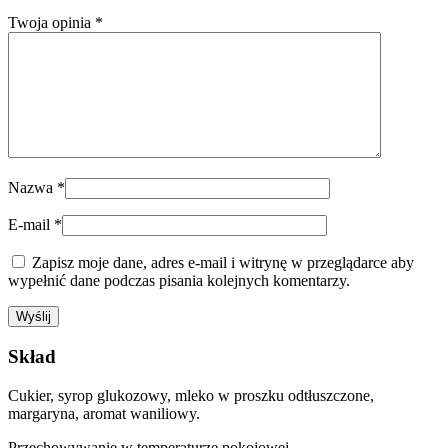
Twoja opinia
*
Nazwa
*
E-mail
*
Zapisz moje dane, adres e-mail i witrynę w przeglądarce aby
wypełnić dane podczas pisania kolejnych komentarzy.
Skład
Cukier, syrop glukozowy, mleko w proszku odtłuszczone,
margaryna, aromat waniliowy.
Przechowywanie w temperaturze pokojowej.