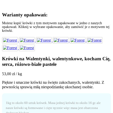
Warianty opakowań:
Możesz kupić krówki z tym motywem zapakowane w jedno z naszych
opakowań. Kliknij w wybrane opakowanie, aby zamówić je z motywem tej
krówki.
Krówki na Walentynki, walentynkowe, kocham Cię,
serca, różowo-białe pastele
53,00
zł
/ kg
Piękne i smaczne krówki na święto zakochanych, walentynki. Z
pewnością sprawią miłą niespodziankę ukochanej osobie.
1kg to około 60 sztuk krówek. Masa jednej krówki to około 16 gr. ale
nasze krówki są formowane i cięte ręcznie więc masa jest obarczona
drobnym błędem.