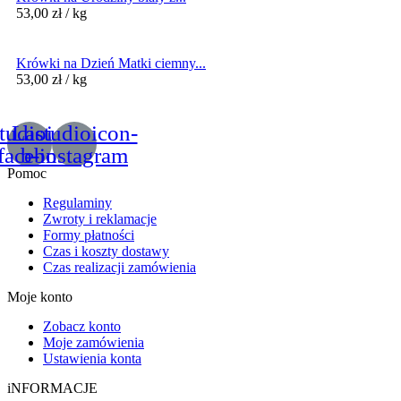
53,00
zł
/ kg
Krówki na Dzień Matki ciemny...
53,00
zł
/ kg
tudioicon-
Lastudioicon-
facebook
b-instagram
Pomoc
Regulaminy
Zwroty i reklamacje
Formy płatności
Czas i koszty dostawy
Czas realizacji zamówienia
Moje konto
Zobacz konto
Moje zamówienia
Ustawienia konta
iNFORMACJE