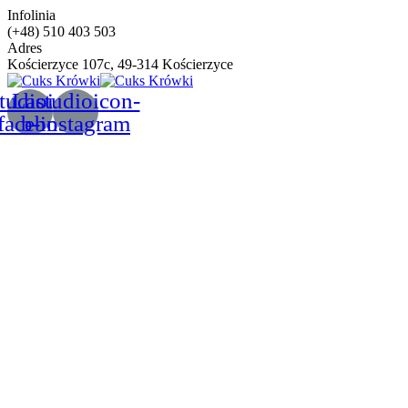
Infolinia
(+48) 510 403 503
Adres
Kościerzyce 107c, 49-314 Kościerzyce
tudioicon-
Lastudioicon-
facebook
b-instagram