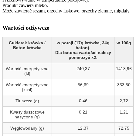
Produkt zawiera mleko.
Może zawierać sezam, orzechy laskowe, orzechy ziemne, migdały.
Wartości odżywcze
Cukierek krówka /
w porcji (17g krówka, 34g
w 100g
Baton krówka
baton).
Dla batona wartości należy
pomnożyć x2.
Wartość energetyczna
240,37
1413,96
(kl)
Wartość energetyczna
56,69
333,50
(kcal)
Tłuszcze (g)
0,46
2,72
Kwasy tłuszczowe
0,21
1,21
nasycone (g)
Węglowodany (g)
12,37
72,75