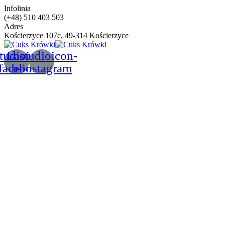
Infolinia
(+48) 510 403 503
Adres
Kościerzyce 107c, 49-314 Kościerzyce
tudioicon-
Lastudioicon-
facebook
b-instagram