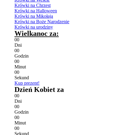
Krówki na Chrzest
Krówki na Halloween
Krówki na Mikołaja
Krówki na Boże Narodzenie
Krówki na urodziny
Wielkanoc za:
0
0
Dni
0
0
Godzin
0
0
Minut
0
0
Sekund
Kup prezent!
Dzień Kobiet za
0
0
Dni
0
0
Godzin
0
0
Minut
0
0
Sekund