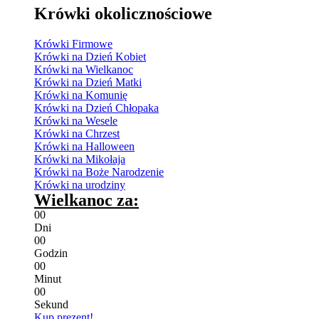
Krówki okolicznościowe
Krówki Firmowe
Krówki na Dzień Kobiet
Krówki na Wielkanoc
Krówki na Dzień Matki
Krówki na Komunię
Krówki na Dzień Chłopaka
Krówki na Wesele
Krówki na Chrzest
Krówki na Halloween
Krówki na Mikołaja
Krówki na Boże Narodzenie
Krówki na urodziny
Wielkanoc za:
0
0
Dni
0
0
Godzin
0
0
Minut
0
0
Sekund
Kup prezent!