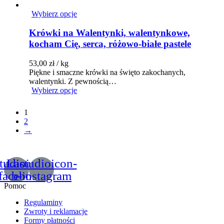
Wybierz opcje
Krówki na Walentynki, walentynkowe,
kocham Cię, serca, różowo-białe pastele
53,00
zł
/ kg
Piękne i smaczne krówki na święto zakochanych,
walentynki. Z pewnością…
Wybierz opcje
1
2
→
tudioicon-
Lastudioicon-
facebook
b-instagram
Pomoc
Regulaminy
Zwroty i reklamacje
Formy płatności