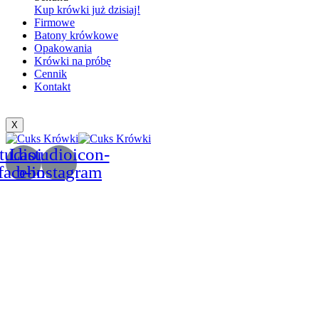
Kup krówki już dzisiaj!
Firmowe
Batony krówkowe
Opakowania
Krówki na próbę
Cennik
Kontakt
X
tudioicon-
Lastudioicon-
facebook
b-instagram