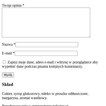
Twoja opinia
*
Nazwa
*
E-mail
*
Zapisz moje dane, adres e-mail i witrynę w przeglądarce aby
wypełnić dane podczas pisania kolejnych komentarzy.
Skład
Cukier, syrop glukozowy, mleko w proszku odtłuszczone,
margaryna, aromat waniliowy.
Przechowywanie w temperaturze pokojowej.