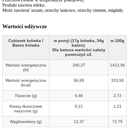
Produkt zawiera mleko.
Może zawierać sezam, orzechy laskowe, orzechy ziemne, migdały.
Wartości odżywcze
Cukierek krówka /
w porcji (17g krówka, 34g
w 100g
Baton krówka
baton).
Dla batona wartości należy
pomnożyć x2.
Wartość energetyczna
240,37
1413,96
(kl)
Wartość energetyczna
56,69
333,50
(kcal)
Tłuszcze (g)
0,46
2,72
Kwasy tłuszczowe
0,21
1,21
nasycone (g)
Węglowodany (g)
12,37
72,75