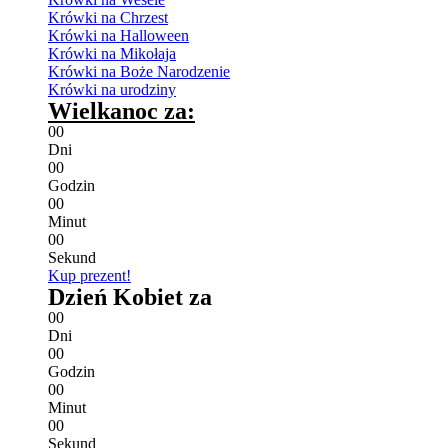
Krówki na Chrzest
Krówki na Halloween
Krówki na Mikołaja
Krówki na Boże Narodzenie
Krówki na urodziny
Wielkanoc za:
0
0
Dni
0
0
Godzin
0
0
Minut
0
0
Sekund
Kup prezent!
Dzień Kobiet za
0
0
Dni
0
0
Godzin
0
0
Minut
0
0
Sekund