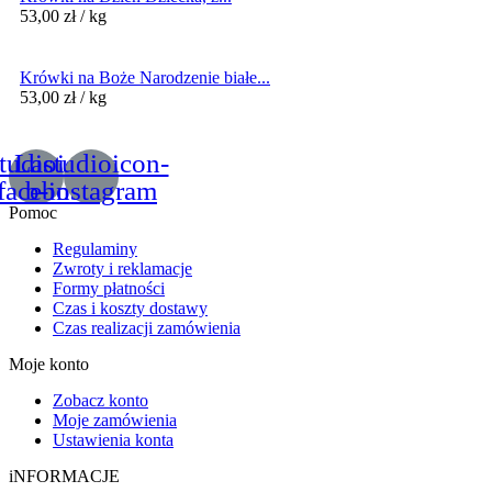
53,00
zł
/ kg
Krówki na Boże Narodzenie białe...
53,00
zł
/ kg
tudioicon-
Lastudioicon-
facebook
b-instagram
Pomoc
Regulaminy
Zwroty i reklamacje
Formy płatności
Czas i koszty dostawy
Czas realizacji zamówienia
Moje konto
Zobacz konto
Moje zamówienia
Ustawienia konta
iNFORMACJE