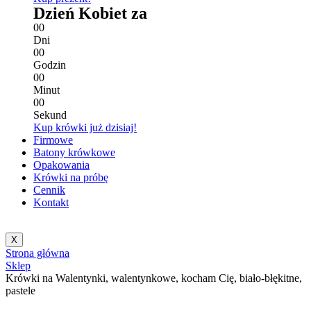
Dzień Kobiet za
0
0
Dni
0
0
Godzin
0
0
Minut
0
0
Sekund
Kup krówki już dzisiaj!
Firmowe
Batony krówkowe
Opakowania
Krówki na próbę
Cennik
Kontakt
X
Strona główna
Sklep
Krówki na Walentynki, walentynkowe, kocham Cię, biało-błękitne,
pastele