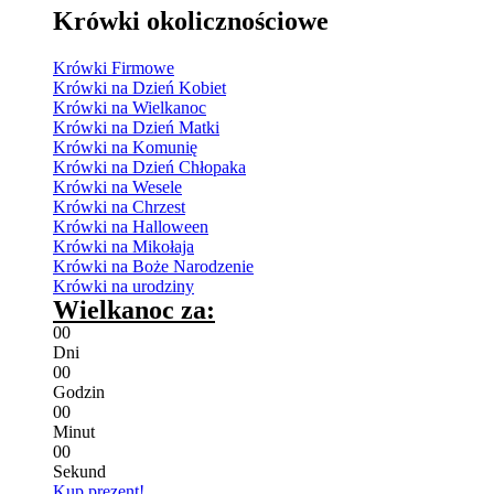
Krówki okolicznościowe
Krówki Firmowe
Krówki na Dzień Kobiet
Krówki na Wielkanoc
Krówki na Dzień Matki
Krówki na Komunię
Krówki na Dzień Chłopaka
Krówki na Wesele
Krówki na Chrzest
Krówki na Halloween
Krówki na Mikołaja
Krówki na Boże Narodzenie
Krówki na urodziny
Wielkanoc za:
0
0
Dni
0
0
Godzin
0
0
Minut
0
0
Sekund
Kup prezent!