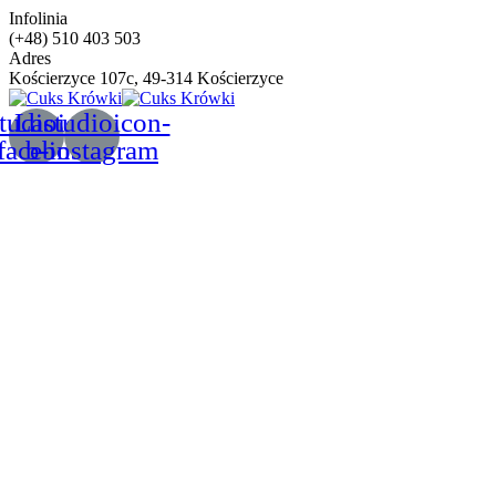
Infolinia
(+48) 510 403 503
Adres
Kościerzyce 107c, 49-314 Kościerzyce
tudioicon-
Lastudioicon-
facebook
b-instagram