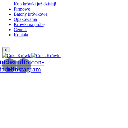
Kup krówki już dzisiaj!
Firmowe
Batony krówkowe
Opakowania
Krówki na próbę
Cennik
Kontakt
X
tudioicon-
Lastudioicon-
facebook
b-instagram