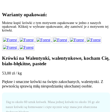
Warianty opakowań:
Możesz kupić krówki z tym motywem zapakowane w jedno z naszych
opakowań. Kliknij w wybrane opakowanie, aby zamówić je z motywem tej
krówki.
Krówki na Walentynki, walentynkowe, kocham Cię,
biało-błękitne, pastele
53,00
zł
/ kg
Piękne i smaczne krówki na święto zakochanych, walentynki. Z
pewnością sprawią miłą niespodziankę ukochanej osobie.
1kg to około 60 sztuk krówek. Masa jednej krówki to około 16 gr. ale
nasze krówki są formowane i cięte ręcznie więc masa jest obarczona
drobnym błędem.