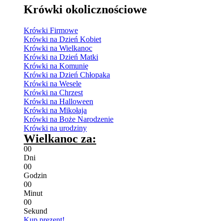
Krówki okolicznościowe
Krówki Firmowe
Krówki na Dzień Kobiet
Krówki na Wielkanoc
Krówki na Dzień Matki
Krówki na Komunię
Krówki na Dzień Chłopaka
Krówki na Wesele
Krówki na Chrzest
Krówki na Halloween
Krówki na Mikołaja
Krówki na Boże Narodzenie
Krówki na urodziny
Wielkanoc za:
0
0
Dni
0
0
Godzin
0
0
Minut
0
0
Sekund
Kup prezent!