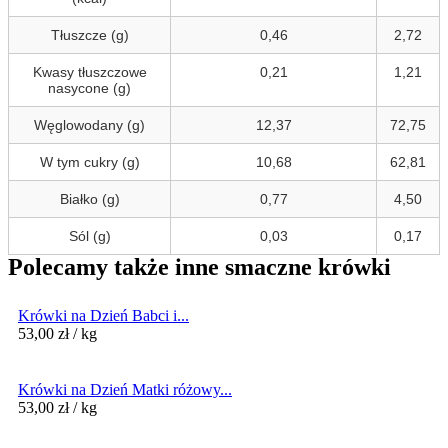
Tłuszcze (g)
0,46
2,72
Kwasy tłuszczowe
0,21
1,21
nasycone (g)
Węglowodany (g)
12,37
72,75
W tym cukry (g)
10,68
62,81
Białko (g)
0,77
4,50
Sól (g)
0,03
0,17
Polecamy także inne smaczne krówki
Krówki na Dzień Babci i...
53,00
zł
/ kg
Krówki na Dzień Matki różowy...
53,00
zł
/ kg