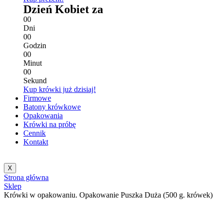
Dzień Kobiet za
0
0
Dni
0
0
Godzin
0
0
Minut
0
0
Sekund
Kup krówki już dzisiaj!
Firmowe
Batony krówkowe
Opakowania
Krówki na próbę
Cennik
Kontakt
X
Strona główna
Sklep
Krówki w opakowaniu. Opakowanie Puszka Duża (500 g. krówek)