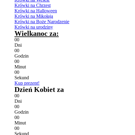
Krówki na Chrzest
Krówki na Halloween
Krówki na Mikołaja
Krówki na Boże Narodzenie
Krówki na urodziny
Wielkanoc za:
0
0
Dni
0
0
Godzin
0
0
Minut
0
0
Sekund
Kup prezent!
Dzień Kobiet za
0
0
Dni
0
0
Godzin
0
0
Minut
0
0
Sekund