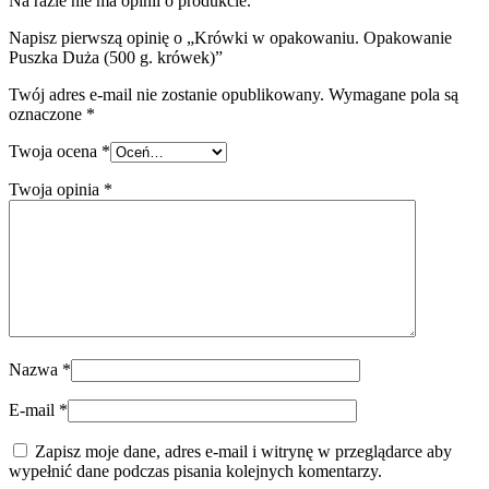
Na razie nie ma opinii o produkcie.
Napisz pierwszą opinię o „Krówki w opakowaniu. Opakowanie
Puszka Duża (500 g. krówek)”
Twój adres e-mail nie zostanie opublikowany.
Wymagane pola są
oznaczone
*
Twoja ocena
*
Twoja opinia
*
Nazwa
*
E-mail
*
Zapisz moje dane, adres e-mail i witrynę w przeglądarce aby
wypełnić dane podczas pisania kolejnych komentarzy.