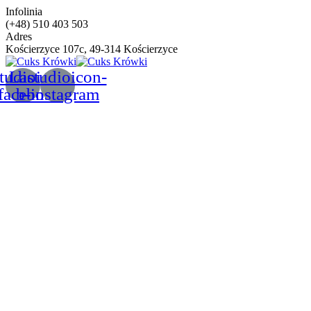
Infolinia
(+48) 510 403 503
Adres
Kościerzyce 107c, 49-314 Kościerzyce
tudioicon-
Lastudioicon-
facebook
b-instagram