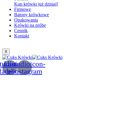
Kup krówki już dzisiaj!
Firmowe
Batony krówkowe
Opakowania
Krówki na próbę
Cennik
Kontakt
X
tudioicon-
Lastudioicon-
facebook
b-instagram