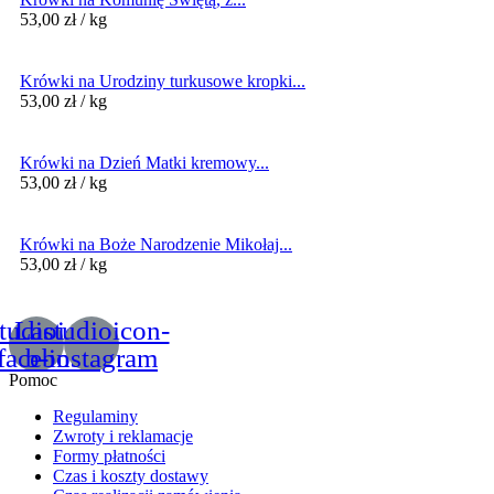
53,00
zł
/ kg
Krówki na Urodziny turkusowe kropki...
53,00
zł
/ kg
Krówki na Dzień Matki kremowy...
53,00
zł
/ kg
Krówki na Boże Narodzenie Mikołaj...
53,00
zł
/ kg
tudioicon-
Lastudioicon-
facebook
b-instagram
Pomoc
Regulaminy
Zwroty i reklamacje
Formy płatności
Czas i koszty dostawy