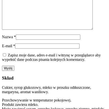
Nazwa
*
E-mail
*
Zapisz moje dane, adres e-mail i witrynę w przeglądarce aby
wypełnić dane podczas pisania kolejnych komentarzy.
Skład
Cukier, syrop glukozowy, mleko w proszku odtłuszczone,
margaryna, aromat waniliowy.
Przechowywanie w temperaturze pokojowej.
Produkt zawiera mleko.
Może zawierać sezam, orzechy laskowe, orzechy ziemne, migdały.