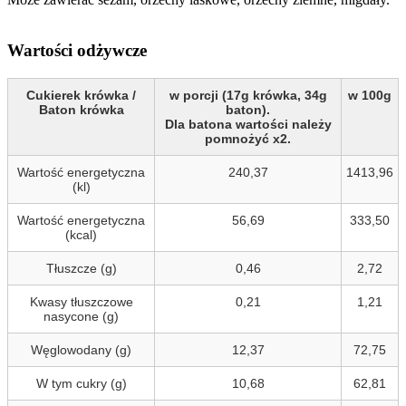
Wartości odżywcze
Cukierek krówka /
w porcji (17g krówka, 34g
w 100g
Baton krówka
baton).
Dla batona wartości należy
pomnożyć x2.
Wartość energetyczna
240,37
1413,96
(kl)
Wartość energetyczna
56,69
333,50
(kcal)
Tłuszcze (g)
0,46
2,72
Kwasy tłuszczowe
0,21
1,21
nasycone (g)
Węglowodany (g)
12,37
72,75
W tym cukry (g)
10,68
62,81