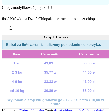
Chcę zmodyfikować projekt
ilość Krówki na Dzień Chłopaka, czarne, napis super chłopak
Dodaj do koszyka
Rabat za ilość zostanie naliczony po dodaniu do koszyka.
Ilość
Cena netto
Cena brutto
1 kg
43,09 zł
53,00 zł
2-3 kg
35,77 zł
44,00 zł
4-9 kg
33,33 zł
41,00 zł
od 10 kg
30,89 zł
38,00 zł
Wykonanie projektu graficznego - 12,20 zł netto / 15,00 zł
brutto
Kategoria:
Dzień chłopaka
Tagi:
dzień chłopaka
,
krówki na dzień