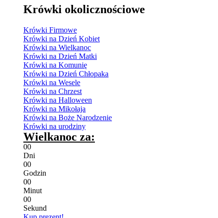
Krówki okolicznościowe
Krówki Firmowe
Krówki na Dzień Kobiet
Krówki na Wielkanoc
Krówki na Dzień Matki
Krówki na Komunię
Krówki na Dzień Chłopaka
Krówki na Wesele
Krówki na Chrzest
Krówki na Halloween
Krówki na Mikołaja
Krówki na Boże Narodzenie
Krówki na urodziny
Wielkanoc za:
0
0
Dni
0
0
Godzin
0
0
Minut
0
0
Sekund
Kup prezent!