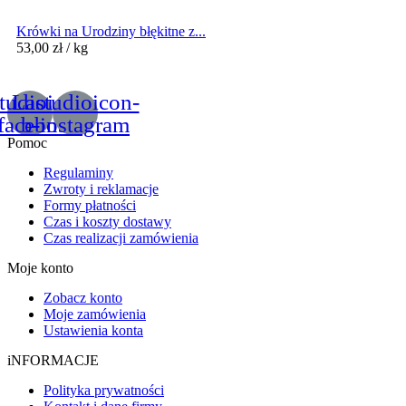
Krówki na Urodziny błękitne z...
53,00
zł
/ kg
tudioicon-
Lastudioicon-
facebook
b-instagram
Pomoc
Regulaminy
Zwroty i reklamacje
Formy płatności
Czas i koszty dostawy
Czas realizacji zamówienia
Moje konto
Zobacz konto
Moje zamówienia
Ustawienia konta
iNFORMACJE
Polityka prywatności