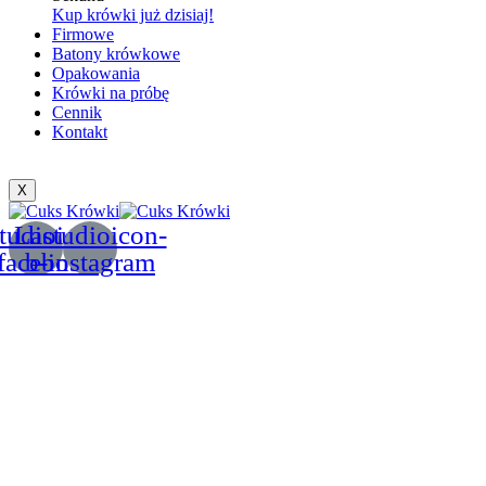
Kup krówki już dzisiaj!
Firmowe
Batony krówkowe
Opakowania
Krówki na próbę
Cennik
Kontakt
X
tudioicon-
Lastudioicon-
facebook
b-instagram