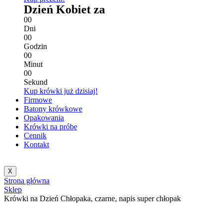
Dzień Kobiet za
0
0
Dni
0
0
Godzin
0
0
Minut
0
0
Sekund
Kup krówki już dzisiaj!
Firmowe
Batony krówkowe
Opakowania
Krówki na próbę
Cennik
Kontakt
X
Strona główna
Sklep
Krówki na Dzień Chłopaka, czarne, napis super chłopak