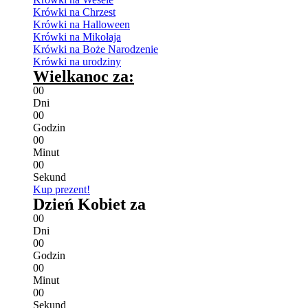
Krówki na Chrzest
Krówki na Halloween
Krówki na Mikołaja
Krówki na Boże Narodzenie
Krówki na urodziny
Wielkanoc za:
0
0
Dni
0
0
Godzin
0
0
Minut
0
0
Sekund
Kup prezent!
Dzień Kobiet za
0
0
Dni
0
0
Godzin
0
0
Minut
0
0
Sekund