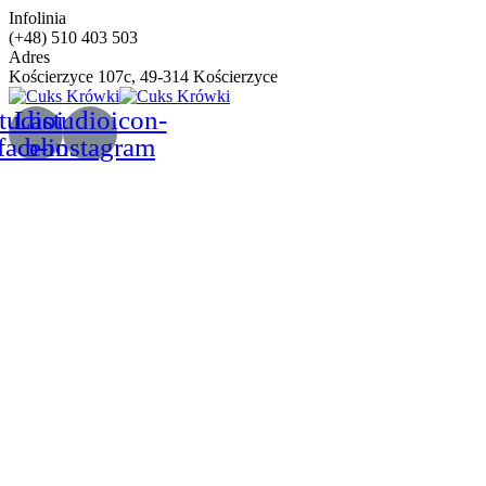
Infolinia
(+48) 510 403 503
Adres
Kościerzyce 107c, 49-314 Kościerzyce
tudioicon-
Lastudioicon-
facebook
b-instagram