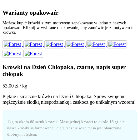
Warianty opakowań:
Możesz kupić krówki z tym motywem zapakowane w jedno z naszych
opakowań. Kliknij w wybrane opakowanie, aby zamówić je z motywem tej
krówki.
Krówki na Dzień Chłopaka, czarne, napis super
chłopak
53,00
zł
/ kg
Piękne i smaczne krówki na Dzień Chłopaka. Spraw swojemu
mężczyźnie słodką niespodziankę i zaskocz go unikalnym wzorem!
1kg to około 60 sztuk krówek. Masa jednej krówki to około 16 gr. ale
nasze krówki są formowane i cięte ręcznie więc masa jest obarczona
drobnym błędem.