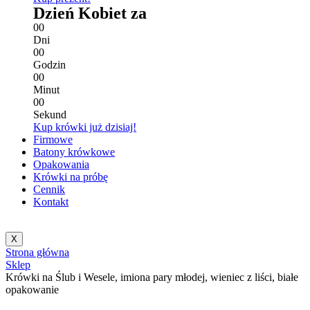
Dzień Kobiet za
0
0
Dni
0
0
Godzin
0
0
Minut
0
0
Sekund
Kup krówki już dzisiaj!
Firmowe
Batony krówkowe
Opakowania
Krówki na próbę
Cennik
Kontakt
X
Strona główna
Sklep
Krówki na Ślub i Wesele, imiona pary młodej, wieniec z liści, białe
opakowanie