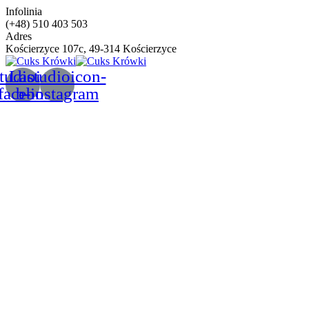
Infolinia
(+48) 510 403 503
Adres
Kościerzyce 107c, 49-314 Kościerzyce
tudioicon-
Lastudioicon-
facebook
b-instagram