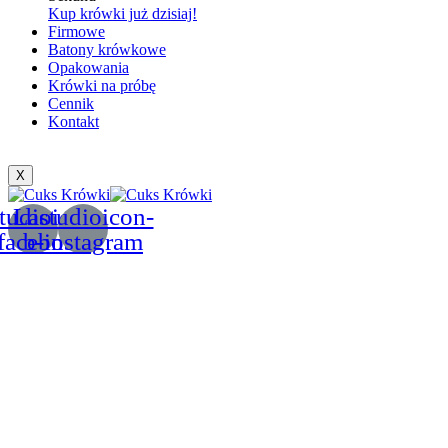
Kup krówki już dzisiaj!
Firmowe
Batony krówkowe
Opakowania
Krówki na próbę
Cennik
Kontakt
X
tudioicon-
Lastudioicon-
facebook
b-instagram