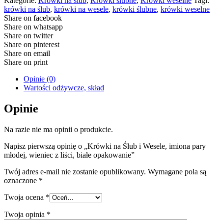
Kategorie:
Krówki na ślub
,
Krówki ślubne
,
Krówki weselne
Tagi:
krówki na ślub
,
krówki na wesele
,
krówki ślubne
,
krówki weselne
Share on facebook
Share on whatsapp
Share on twitter
Share on pinterest
Share on email
Share on print
Opinie (0)
Wartości odżywcze, skład
Opinie
Na razie nie ma opinii o produkcie.
Napisz pierwszą opinię o „Krówki na Ślub i Wesele, imiona pary
młodej, wieniec z liści, białe opakowanie”
Twój adres e-mail nie zostanie opublikowany.
Wymagane pola są
oznaczone
*
Twoja ocena
*
Twoja opinia
*