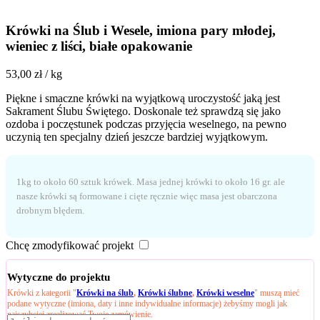
Krówki na Ślub i Wesele, imiona pary młodej,
wieniec z liści, białe opakowanie
53,00
zł
/ kg
Piękne i smaczne krówki na wyjątkową uroczystość jaką jest
Sakrament Ślubu Świętego. Doskonale też sprawdzą się jako
ozdoba i poczęstunek podczas przyjęcia weselnego, na pewno
uczynią ten specjalny dzień jeszcze bardziej wyjątkowym.
1kg to około 60 sztuk krówek. Masa jednej krówki to około 16 gr. ale
nasze krówki są formowane i cięte ręcznie więc masa jest obarczona
drobnym błędem.
Chcę zmodyfikować projekt
Wytyczne do projektu
Krówki z kategorii "
Krówki na ślub
,
Krówki ślubne
,
Krówki weselne
" muszą mieć
podane wytyczne (imiona, daty i inne indywidualne informacje) żebyśmy mogli jak
najszybciej zrealizować Twoje zamówienie.