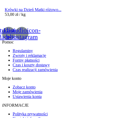
Krówki na Dzień Matki różowo...
53,00
zł
/ kg
tudioicon-
Lastudioicon-
facebook
b-instagram
Pomoc
Regulaminy
Zwroty i reklamacje
Formy płatności
Czas i koszty dostawy
Czas realizacji zamówienia
Moje konto
Zobacz konto
Moje zamówienia
Ustawienia konta
iNFORMACJE
Polityka prywatności