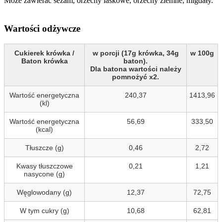
Może zawierać sezam, orzechy laskowe, orzechy ziemne, migdały.
Wartości odżywcze
Cukierek krówka /
w porcji (17g krówka, 34g
w 100g
Baton krówka
baton).
Dla batona wartości należy
pomnożyć x2.
Wartość energetyczna
240,37
1413,96
(kl)
Wartość energetyczna
56,69
333,50
(kcal)
Tłuszcze (g)
0,46
2,72
Kwasy tłuszczowe
0,21
1,21
nasycone (g)
Węglowodany (g)
12,37
72,75
W tym cukry (g)
10,68
62,81