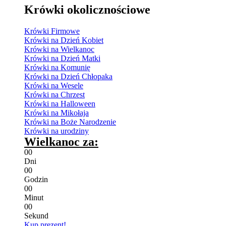
Krówki okolicznościowe
Krówki Firmowe
Krówki na Dzień Kobiet
Krówki na Wielkanoc
Krówki na Dzień Matki
Krówki na Komunię
Krówki na Dzień Chłopaka
Krówki na Wesele
Krówki na Chrzest
Krówki na Halloween
Krówki na Mikołaja
Krówki na Boże Narodzenie
Krówki na urodziny
Wielkanoc za:
0
0
Dni
0
0
Godzin
0
0
Minut
0
0
Sekund
Kup prezent!