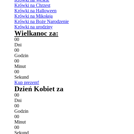
Krówki na Chrzest
Krówki na Halloween
Krówki na Mikołaja
Krówki na Boże Narodzenie
Krówki na urodziny
Wielkanoc za:
0
0
Dni
0
0
Godzin
0
0
Minut
0
0
Sekund
Kup prezent!
Dzień Kobiet za
0
0
Dni
0
0
Godzin
0
0
Minut
0
0
Sekund