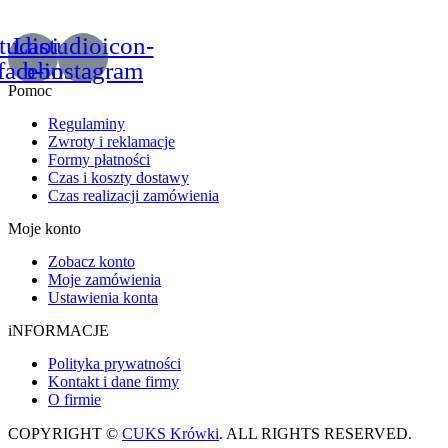
tudioicon-
Lastudioicon-
facebook
b-instagram
Pomoc
Regulaminy
Zwroty i reklamacje
Formy płatności
Czas i koszty dostawy
Czas realizacji zamówienia
Moje konto
Zobacz konto
Moje zamówienia
Ustawienia konta
iNFORMACJE
Polityka prywatności
Kontakt i dane firmy
O firmie
COPYRIGHT ©
CUKS Krówki
. ALL RIGHTS RESERVED.