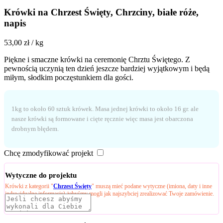
Krówki na Chrzest Święty, Chrzciny, białe róże,
napis
53,00
zł
/ kg
Piękne i smaczne krówki na ceremonię Chrztu Świętego. Z
pewnością uczynią ten dzień jeszcze bardziej wyjątkowym i będą
miłym, słodkim poczęstunkiem dla gości.
1kg to około 60 sztuk krówek. Masa jednej krówki to około 16 gr. ale
nasze krówki są formowane i cięte ręcznie więc masa jest obarczona
drobnym błędem.
Chcę zmodyfikować projekt
Wytyczne do projektu
Krówki z kategorii "
Chrzest Święty
" muszą mieć podane wytyczne (imiona, daty i inne
indywidualne informacje) żebyśmy mogli jak najszybciej zrealizować Twoje zamówienie.