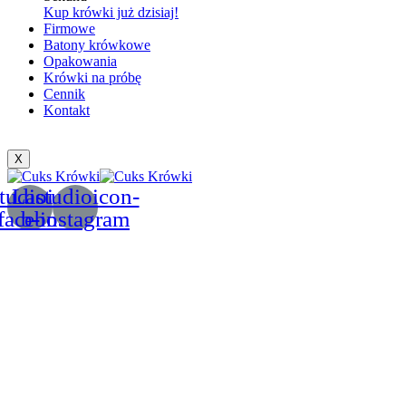
Kup krówki już dzisiaj!
Firmowe
Batony krówkowe
Opakowania
Krówki na próbę
Cennik
Kontakt
X
tudioicon-
Lastudioicon-
facebook
b-instagram