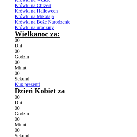
Krówki na Chrzest
Krówki na Halloween
Krówki na Mikołaja
Krówki na Boże Narodzenie
Krówki na urodziny
Wielkanoc za:
0
0
Dni
0
0
Godzin
0
0
Minut
0
0
Sekund
Kup prezent!
Dzień Kobiet za
0
0
Dni
0
0
Godzin
0
0
Minut
0
0
Sekund