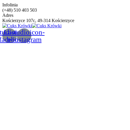
Infolinia
(+48) 510 403 503
Adres
Kościerzyce 107c, 49-314 Kościerzyce
tudioicon-
Lastudioicon-
facebook
b-instagram