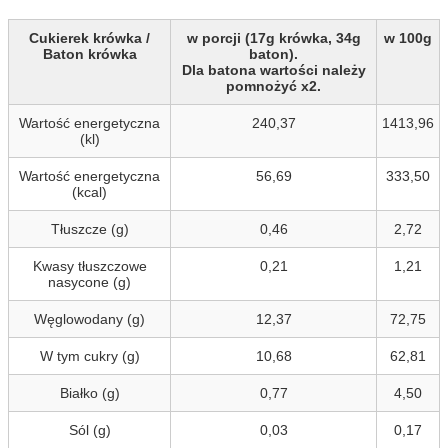
Cukierek krówka /
w porcji (17g krówka, 34g
w 100g
Baton krówka
baton).
Dla batona wartości należy
pomnożyć x2.
Wartość energetyczna
240,37
1413,96
(kl)
Wartość energetyczna
56,69
333,50
(kcal)
Tłuszcze (g)
0,46
2,72
Kwasy tłuszczowe
0,21
1,21
nasycone (g)
Węglowodany (g)
12,37
72,75
W tym cukry (g)
10,68
62,81
Białko (g)
0,77
4,50
Sól (g)
0,03
0,17