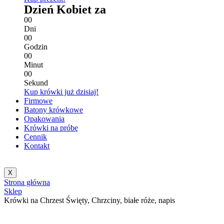
Dzień Kobiet za
0
0
Dni
0
0
Godzin
0
0
Minut
0
0
Sekund
Kup krówki już dzisiaj!
Firmowe
Batony krówkowe
Opakowania
Krówki na próbę
Cennik
Kontakt
X
Strona główna
Sklep
Krówki na Chrzest Święty, Chrzciny, białe róże, napis