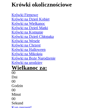
Krówki okolicznościowe
Krówki Firmowe
Krówki na Dzień Kobiet
Krówki na Wielkanoc
Krówki na Dzień Matki
Krówki na Komunię
Krówki na Dzień Chłopaka
Krówki na Wesele
Krówki na Chrzest
Krówki na Halloween
Krówki na Mikołaja
Krówki na Boże Narodzenie
Krówki na urodziny
Wielkanoc za:
0
0
Dni
0
0
Godzin
0
0
Minut
0
0
Sekund
Kup prezent!