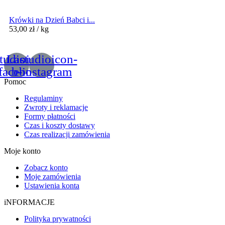
Krówki na Dzień Babci i...
53,00
zł
/ kg
tudioicon-
Lastudioicon-
facebook
b-instagram
Pomoc
Regulaminy
Zwroty i reklamacje
Formy płatności
Czas i koszty dostawy
Czas realizacji zamówienia
Moje konto
Zobacz konto
Moje zamówienia
Ustawienia konta
iNFORMACJE
Polityka prywatności