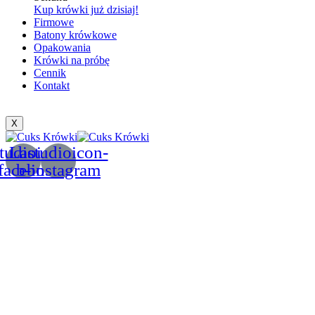
Kup krówki już dzisiaj!
Firmowe
Batony krówkowe
Opakowania
Krówki na próbę
Cennik
Kontakt
X
tudioicon-
Lastudioicon-
facebook
b-instagram