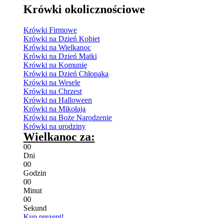
Krówki okolicznościowe
Krówki Firmowe
Krówki na Dzień Kobiet
Krówki na Wielkanoc
Krówki na Dzień Matki
Krówki na Komunię
Krówki na Dzień Chłopaka
Krówki na Wesele
Krówki na Chrzest
Krówki na Halloween
Krówki na Mikołaja
Krówki na Boże Narodzenie
Krówki na urodziny
Wielkanoc za:
0
0
Dni
0
0
Godzin
0
0
Minut
0
0
Sekund
Kup prezent!