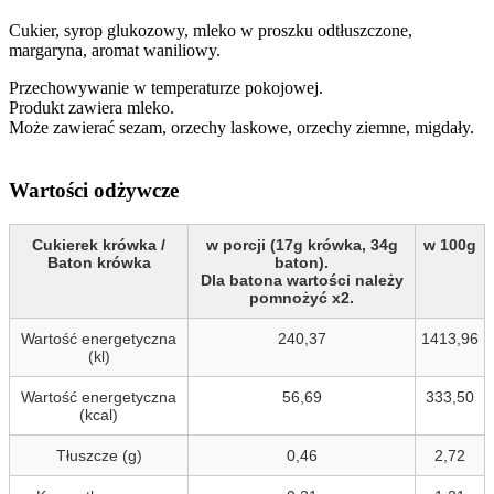
Cukier, syrop glukozowy, mleko w proszku odtłuszczone,
margaryna, aromat waniliowy.
Przechowywanie w temperaturze pokojowej.
Produkt zawiera mleko.
Może zawierać sezam, orzechy laskowe, orzechy ziemne, migdały.
Wartości odżywcze
Cukierek krówka /
w porcji (17g krówka, 34g
w 100g
Baton krówka
baton).
Dla batona wartości należy
pomnożyć x2.
Wartość energetyczna
240,37
1413,96
(kl)
Wartość energetyczna
56,69
333,50
(kcal)
Tłuszcze (g)
0,46
2,72