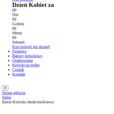
Dzień Kobiet za
0
0
Dni
0
0
Godzin
0
0
Minut
0
0
Sekund
Kup krówki już dzisiaj!
Firmowe
Batony krówkowe
Opakowania
Krówki na próbę
Cennik
Kontakt
X
Strona główna
Sklep
Baton Krówka okolicznościowy