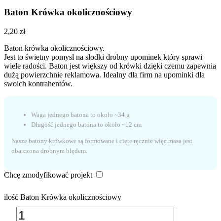
Baton Krówka okolicznościowy
2,20
zł
Baton krówka okolicznościowy.
Jest to świetny pomysł na słodki drobny upominek który sprawi
wiele radości. Baton jest większy od krówki dzięki czemu zapewnia
dużą powierzchnie reklamowa. Idealny dla firm na upominki dla
swoich kontrahentów.
Waga jednego batona to około ~34 g
Długość jednego batona to około ~12 cm
Nasze batony krówkowe są formowane i cięte ręcznie więc masa jest
obarczona drobnym błędem.
Chcę zmodyfikować projekt
ilość Baton Krówka okolicznościowy