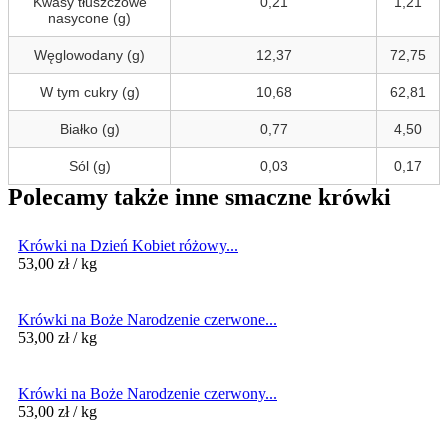
Kwasy tłuszczowe
0,21
1,21
nasycone (g)
Węglowodany (g)
12,37
72,75
W tym cukry (g)
10,68
62,81
Białko (g)
0,77
4,50
Sól (g)
0,03
0,17
Polecamy także inne smaczne krówki
Krówki na Dzień Kobiet różowy...
53,00
zł
/ kg
Krówki na Boże Narodzenie czerwone...
53,00
zł
/ kg
Krówki na Boże Narodzenie czerwony...
53,00
zł
/ kg