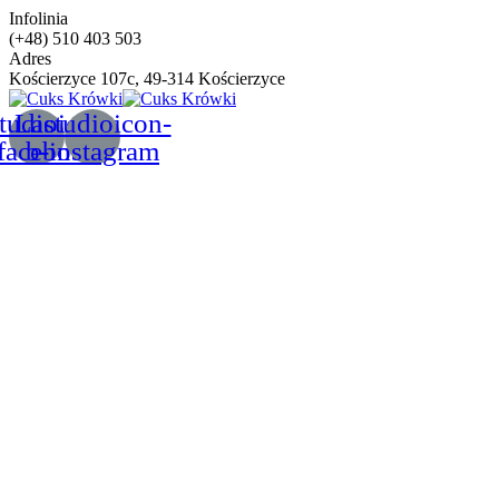
Infolinia
(+48) 510 403 503
Adres
Kościerzyce 107c, 49-314 Kościerzyce
tudioicon-
Lastudioicon-
facebook
b-instagram