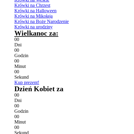
Krówki na Chrzest
Krówki na Halloween
Krówki na Mikołaja
Krówki na Boże Narodzenie
Krówki na urodziny
Wielkanoc za:
0
0
Dni
0
0
Godzin
0
0
Minut
0
0
Sekund
Kup prezent!
Dzień Kobiet za
0
0
Dni
0
0
Godzin
0
0
Minut
0
0
Sekund