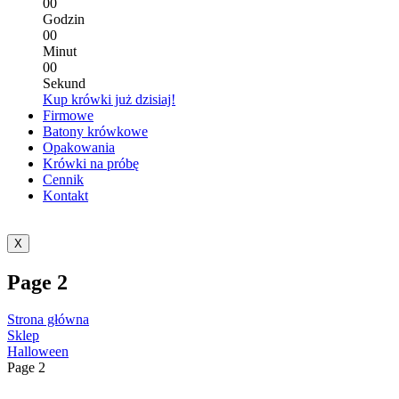
0
0
Godzin
0
0
Minut
0
0
Sekund
Kup krówki już dzisiaj!
Firmowe
Batony krówkowe
Opakowania
Krówki na próbę
Cennik
Kontakt
X
Page 2
Strona główna
Sklep
Halloween
Page 2