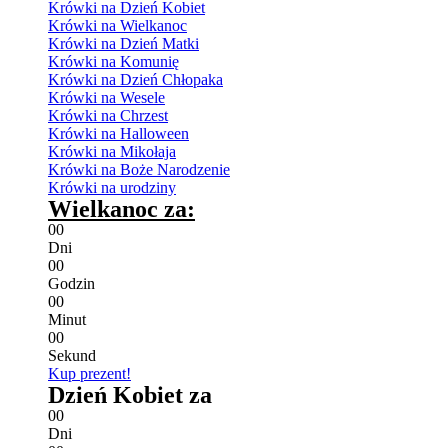
Krówki na Dzień Kobiet
Krówki na Wielkanoc
Krówki na Dzień Matki
Krówki na Komunię
Krówki na Dzień Chłopaka
Krówki na Wesele
Krówki na Chrzest
Krówki na Halloween
Krówki na Mikołaja
Krówki na Boże Narodzenie
Krówki na urodziny
Wielkanoc za:
0
0
Dni
0
0
Godzin
0
0
Minut
0
0
Sekund
Kup prezent!
Dzień Kobiet za
0
0
Dni