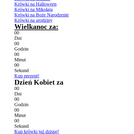
Krówki na Halloween
Krówki na Mikołaja
Krówki na Boże Narodzenie
Krówki na urodziny
Wielkanoc za:
0
0
Dni
0
0
Godzin
0
0
Minut
0
0
Sekund
Kup prezent!
Dzień Kobiet za
0
0
Dni
0
0
Godzin
0
0
Minut
0
0
Sekund
Kup krówki już dzisiaj!