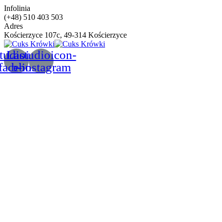
Infolinia
(+48) 510 403 503
Adres
Kościerzyce 107c, 49-314 Kościerzyce
tudioicon-
Lastudioicon-
facebook
b-instagram