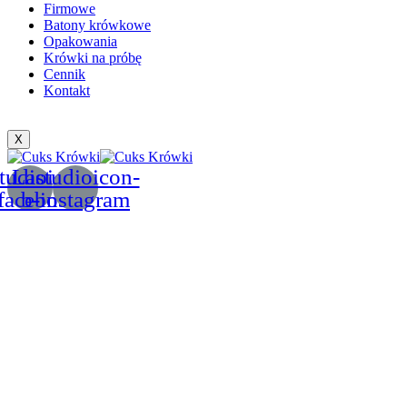
Firmowe
Batony krówkowe
Opakowania
Krówki na próbę
Cennik
Kontakt
X
tudioicon-
Lastudioicon-
facebook
b-instagram