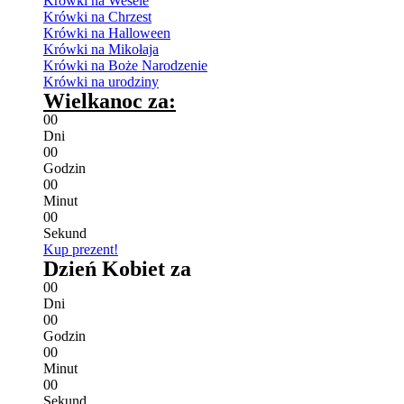
Krówki na Wesele
Krówki na Chrzest
Krówki na Halloween
Krówki na Mikołaja
Krówki na Boże Narodzenie
Krówki na urodziny
Wielkanoc za:
0
0
Dni
0
0
Godzin
0
0
Minut
0
0
Sekund
Kup prezent!
Dzień Kobiet za
0
0
Dni
0
0
Godzin
0
0
Minut
0
0
Sekund