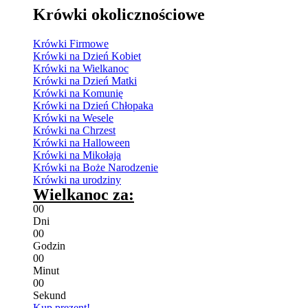
Krówki okolicznościowe
Krówki Firmowe
Krówki na Dzień Kobiet
Krówki na Wielkanoc
Krówki na Dzień Matki
Krówki na Komunię
Krówki na Dzień Chłopaka
Krówki na Wesele
Krówki na Chrzest
Krówki na Halloween
Krówki na Mikołaja
Krówki na Boże Narodzenie
Krówki na urodziny
Wielkanoc za:
0
0
Dni
0
0
Godzin
0
0
Minut
0
0
Sekund
Kup prezent!