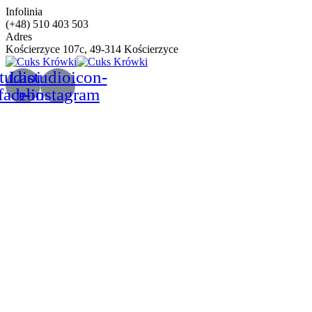
Infolinia
(+48) 510 403 503
Adres
Kościerzyce 107c, 49-314 Kościerzyce
tudioicon-
Lastudioicon-
facebook
b-instagram