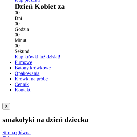
Dzień Kobiet za
0
0
Dni
0
0
Godzin
0
0
Minut
0
0
Sekund
Kup krówki już dzisiaj!
Firmowe
Batony krówkowe
Opakowania
Krówki na próbę
Cennik
Kontakt
X
smakołyki na dzień dziecka
Strona główna