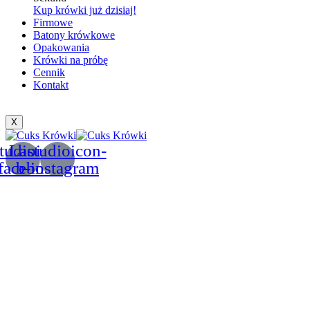
Kup krówki już dzisiaj!
Firmowe
Batony krówkowe
Opakowania
Krówki na próbę
Cennik
Kontakt
X
tudioicon-
Lastudioicon-
facebook
b-instagram