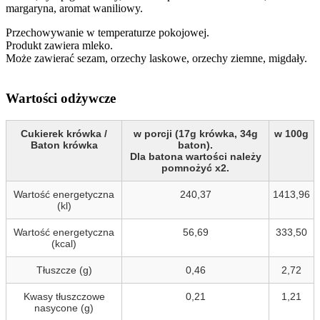
margaryna, aromat waniliowy.
Przechowywanie w temperaturze pokojowej.
Produkt zawiera mleko.
Może zawierać sezam, orzechy laskowe, orzechy ziemne, migdały.
Wartości odżywcze
Cukierek krówka /
w porcji (17g krówka, 34g
w 100g
Baton krówka
baton).
Dla batona wartości należy
pomnożyć x2.
Wartość energetyczna
240,37
1413,96
(kl)
Wartość energetyczna
56,69
333,50
(kcal)
Tłuszcze (g)
0,46
2,72
Kwasy tłuszczowe
0,21
1,21
nasycone (g)