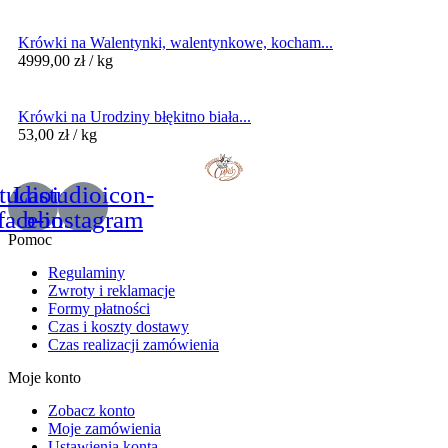
Krówki na Walentynki, walentynkowe, kocham...
4999,00
zł
/ kg
Krówki na Urodziny błękitno biała...
53,00
zł
/ kg
tudioicon-
Lastudioicon-
facebook
b-instagram
Pomoc
Regulaminy
Zwroty i reklamacje
Formy płatności
Czas i koszty dostawy
Czas realizacji zamówienia
Moje konto
Zobacz konto
Moje zamówienia
Ustawienia konta