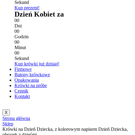
Sekund
Kup prezent!
Dzień Kobiet za
0
0
Dni
0
0
Godzin
0
0
Minut
0
0
Sekund
Kup krówki już dzisiaj!
Firmowe
Batony krówkowe
Opakowania
Krówki na próbę
Cennik
Kontakt
X
Strona główna
Sklep
Krówki na Dzień Dziecka, z kolorowym napisem Dzień Dziecka,
obrazek z dziećmi