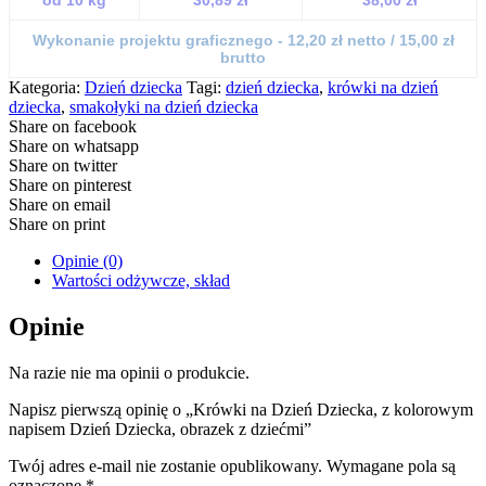
od 10 kg
30,89 zł
38,00 zł
Wykonanie projektu graficznego - 12,20 zł netto / 15,00 zł
brutto
Kategoria:
Dzień dziecka
Tagi:
dzień dziecka
,
krówki na dzień
dziecka
,
smakołyki na dzień dziecka
Share on facebook
Share on whatsapp
Share on twitter
Share on pinterest
Share on email
Share on print
Opinie (0)
Wartości odżywcze, skład
Opinie
Na razie nie ma opinii o produkcie.
Napisz pierwszą opinię o „Krówki na Dzień Dziecka, z kolorowym
napisem Dzień Dziecka, obrazek z dziećmi”
Twój adres e-mail nie zostanie opublikowany.
Wymagane pola są
oznaczone
*