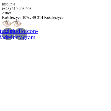
Infolinia
(+48) 510 403 503
Adres
Kościerzyce 107c, 49-314 Kościerzyce
tudioicon-
Lastudioicon-
facebook
b-instagram