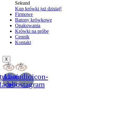
Sekund
Kup krówki już dzisiaj!
Firmowe
Batony krówkowe
Opakowania
Krówki na próbę
Cennik
Kontakt
X
tudioicon-
Lastudioicon-
facebook
b-instagram