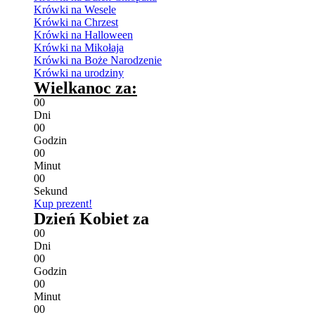
Krówki na Wesele
Krówki na Chrzest
Krówki na Halloween
Krówki na Mikołaja
Krówki na Boże Narodzenie
Krówki na urodziny
Wielkanoc za:
0
0
Dni
0
0
Godzin
0
0
Minut
0
0
Sekund
Kup prezent!
Dzień Kobiet za
0
0
Dni
0
0
Godzin
0
0
Minut
0
0