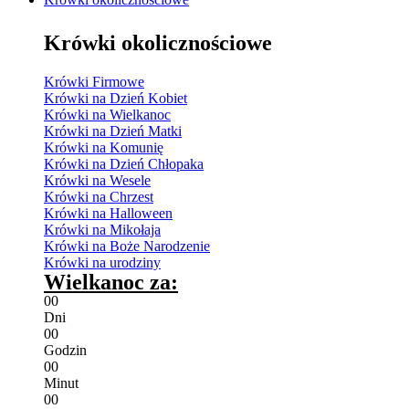
Krówki okolicznościowe
Krówki Firmowe
Krówki na Dzień Kobiet
Krówki na Wielkanoc
Krówki na Dzień Matki
Krówki na Komunię
Krówki na Dzień Chłopaka
Krówki na Wesele
Krówki na Chrzest
Krówki na Halloween
Krówki na Mikołaja
Krówki na Boże Narodzenie
Krówki na urodziny
Wielkanoc za:
0
0
Dni
0
0
Godzin
0
0
Minut
0
0